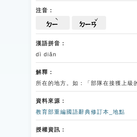
注音：
ㄉㄧ
ㄉㄧㄢ
漢語拼音：
dì diǎn
解釋：
所在的地方。如：「部隊在接獲上級
資料來源：
教育部重編國語辭典修訂本_地點
授權資訊：