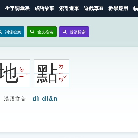
生字詞彙表
成語故事
索引選單
遊戲專區
教學應用
貓
詞條檢索
全文檢索
音讀檢索
地
點
ㄉ
ㄉ
ㄧ
ˋ
ˇ
ㄧ
ㄢ
dì diǎn
漢語拼音