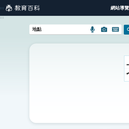
跳
網站導覽
:::
到
主
:::
要
內
語
圖
開
容
言
片
啟
搜
搜
鍵
尋
尋
盤
圖
圖
圖
示
示
示