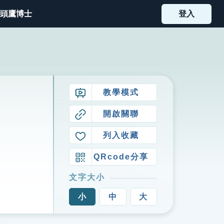
頭鷹博士
登入
教學模式
開啟關聯
列入收藏
QRcode分享
文字大小
小
中
大