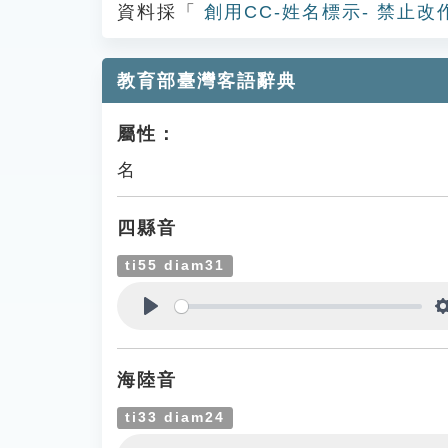
資料採「
創用CC-姓名標示- 禁止改
教育部臺灣客語辭典
屬性：
名
四縣音
ti55 diam31
Play
海陸音
ti33 diam24