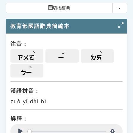
索引選單
切換
切換辭典
知識索引
教育部國語辭典簡編本
單字索引
生命大百科索引
注音：
遊戲專區
ㄗㄨㄛ
ㄧ
ㄉㄞ
教學應用
ㄅㄧ
貓頭鷹博士
漢語拼音：
zuò yǐ dài bì
解釋：