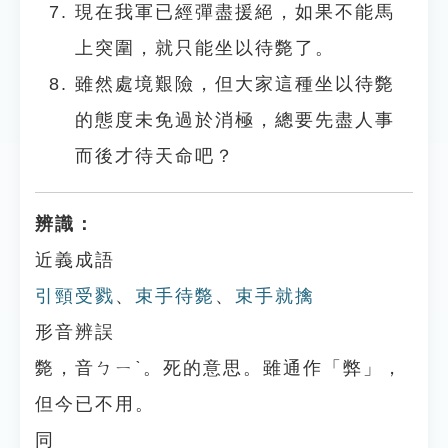
現在我軍已經彈盡援絕，如果不能馬
上突圍，就只能坐以待斃了。
雖然處境艱險，但大家這種坐以待斃
的態度未免過於消極，總要先盡人事
而後才待天命吧？
辨識：
近義成語
引頸受戮
、
束手待斃
、
束手就擒
形音辨誤
斃，音ㄅㄧˋ。死的意思。雖通作「弊」，
但今已不用。
同