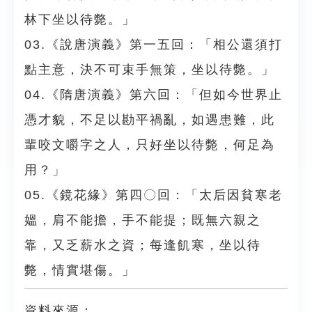
林下坐以待斃。」
03.《說唐演義》第一五回：「相公還須打
點主意，決不可束手無策，坐以待斃。」
04.《隋唐演義》第六回：「但如今世界止
憑才貌，不足以勘平禍亂，如遇患難，此
輩咬文嚼字之人，只好坐以待斃，何足為
用？」
05.《鏡花緣》第四〇回：「太后因貧寒老
媼，肩不能擔，手不能提；既無六親之
靠，又乏薪水之資；每逢飢寒，坐以待
斃，情實堪傷。」
資料來源：