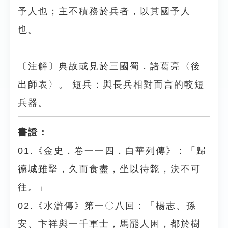
予人也；主不積務於兵者，以其國予人
也。
〔注解〕典故或見於三國蜀．諸葛亮〈後
出師表〉。 短兵：與長兵相對而言的較短
兵器。
書證：
01.《金史．卷一一四．白華列傳》：「歸
德城雖堅，久而食盡，坐以待斃，決不可
往。」
02.《水滸傳》第一〇八回：「楊志、孫
安、卞祥與一千軍士，馬罷人困，都於樹