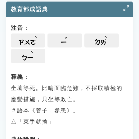
教育部成語典
注音：
ㄗㄨㄛ
ㄧ
ㄉㄞ
ㄅㄧ
釋義：
坐著等死。比喻面臨危難，不採取積極的
應變措施，只坐等敗亡。
＃語本《管子．參患》。
△「束手就擒」