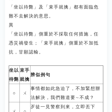
「坐以待斃」及「束手就擒」都有面臨危
難不去解決的意思。
異
「坐以待斃」側重於不採取任何措施，任
憑災禍發生；「束手就擒」側重於不加抵
抗，甘願認輸。
坐以
束手
辨似例句
待斃
就擒
事情都如此急迫了，不加緊想辦
○
ㄨ
法解決，我們難道要∼不成？
歹徒一見警察到來，立即丟下
ㄨ
○