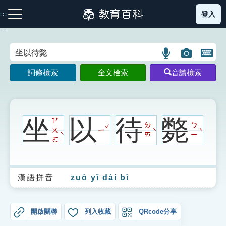
跳
登入
:::
到
主
:::
要
內
語
圖
開
容
注音索引圖示
筆畫索引圖示
部首索引表圖示
言
片
啟
詞條檢索
全文檢索
音讀檢索
搜
搜
鍵
尋
尋
盤
圖
圖
圖
示
示
示
坐
以
待
斃
ㄗ
ˇ
ㄉ
ㄅ
ㄨ
ㄧ
ˋ
ˋ
ˋ
ㄞ
ㄧ
ㄛ
網站導覽
漢語拼音
zuò yǐ dài bì
生字詞彙表
成語故事
開啟關聯
列入收藏
QRcode分享