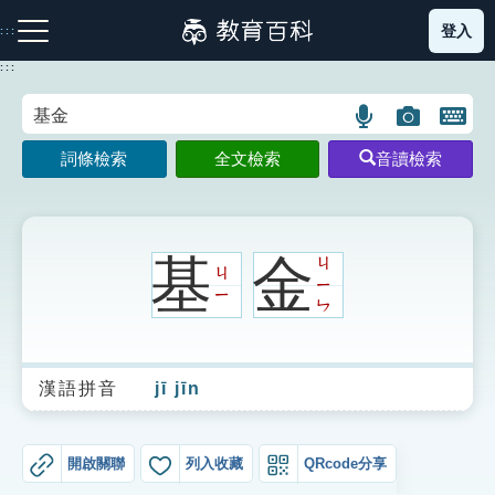
跳
登入
:::
到
主
:::
要
內
語
圖
開
容
注音索引圖示
筆畫索引圖示
部首索引表圖示
言
片
啟
詞條檢索
全文檢索
音讀檢索
搜
搜
鍵
尋
尋
盤
圖
圖
圖
示
示
示
基
金
ㄐ
ㄐ
ㄧ
ㄧ
ㄣ
網站導覽
漢語拼音
jī jīn
生字詞彙表
成語故事
開啟關聯
列入收藏
QRcode分享