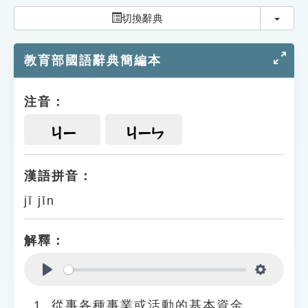
索引選單
切換
切換辭典
知識索引
教育部國語辭典簡編本
單字索引
生命大百科索引
注音：
遊戲專區
ㄐㄧ
ㄐㄧㄣ
教學應用
漢語拼音：
jī jīn
貓頭鷹博士
解釋：
Play
Settings
從事各種事業或活動的基本資金。