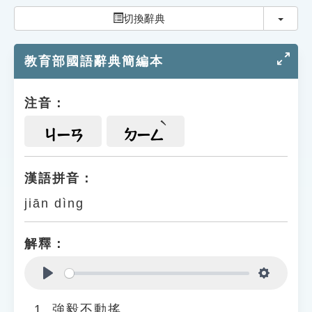
索引選單
切換
切換辭典
知識索引
教育部國語辭典簡編本
單字索引
生命大百科索引
注音：
遊戲專區
ㄐㄧㄢ
ㄉㄧㄥ
教學應用
漢語拼音：
jiān dìng
貓頭鷹博士
解釋：
Play
Settings
強毅不動搖。