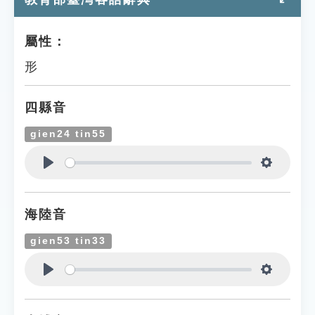
屬性：
形
四縣音
gien24 tin55
Play
Settings
海陸音
gien53 tin33
Play
Settings