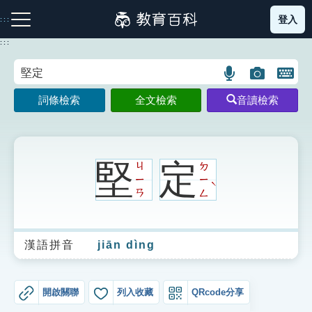
跳
登入
:::
到
主
:::
要
內
語
圖
開
容
注音索引圖示
筆畫索引圖示
部首索引表圖示
言
片
啟
詞條檢索
全文檢索
音讀檢索
搜
搜
鍵
尋
尋
盤
圖
圖
圖
示
示
示
堅
定
ㄐ
ㄉ
ㄧ
ㄧ
ˋ
ㄢ
ㄥ
網站導覽
漢語拼音
jiān dìng
生字詞彙表
成語故事
開啟關聯
列入收藏
QRcode分享