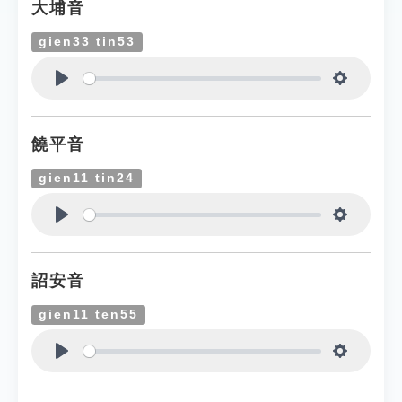
大埔音
gien33 tin53
Play
Settings
饒平音
gien11 tin24
Play
Settings
詔安音
gien11 ten55
Play
Settings