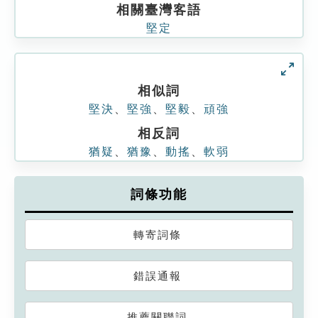
相關臺灣客語
堅定
相似詞
堅決
、
堅強
、
堅毅
、
頑強
相反詞
猶疑
、
猶豫
、
動搖
、
軟弱
詞條功能
轉寄詞條
錯誤通報
推薦關聯詞