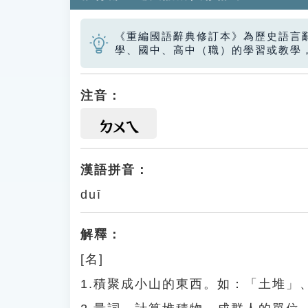
《重編國語辭典修訂本》為歷史語言
學、國中、高中（職）的學習或教學
注音：
ㄉㄨㄟ
漢語拼音：
duī
解釋：
[名]
1.積聚成小山的東西。如：「土堆」