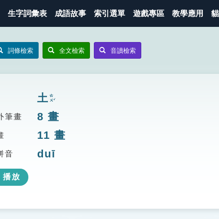
生字詞彙表
成語故事
索引選單
遊戲專區
教學應用
貓
詞條檢索
全文檢索
音讀檢索
土
ㄊㄨˇ
8
畫
外筆畫
11
畫
畫
duī
拼音
播放