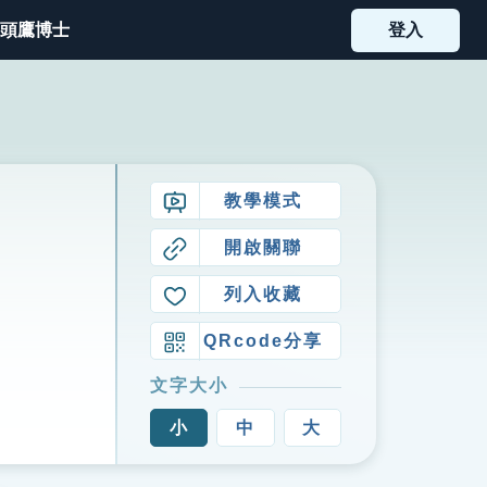
頭鷹博士
登入
教學模式
開啟關聯
列入收藏
QRcode分享
文字大小
小
中
大