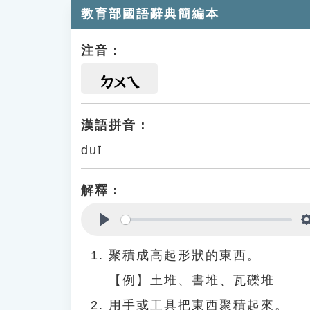
教育部國語辭典簡編本
注音：
ㄉㄨㄟ
漢語拼音：
duī
解釋：
Play
聚積成高起形狀的東西。
【例】土堆、書堆、瓦礫堆
用手或工具把東西聚積起來。