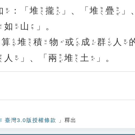
如
：「
堆
攏
」、「
堆
疊
」
ㄌㄨㄥˇ
ㄉㄧㄝˊ
ㄉㄨㄟ
ㄉㄨㄟ
ㄖㄨˊ
如
山
」。
ㄖㄨˊ
ㄐㄧ
ㄕㄢ
算
堆
積
物
或
成
群
人
ㄙㄨㄢˋ
ㄏㄨㄛˋ
ㄑㄩㄣˊ
ㄉㄨㄟ
ㄔㄥˊ
ㄖㄣˊ
ㄐㄧ
ㄨˋ
人
」、「
兩
堆
土
」。
ㄌㄧㄤˇ
ㄨㄟ
ㄉㄨㄟ
ㄖㄣˊ
ㄊㄨˇ
作 臺灣3.0版授權條款
」釋出