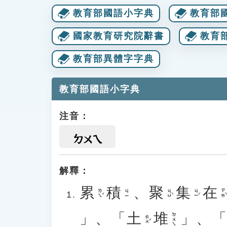
教育部國語小字典
教育部
國家教育研究院辭書
教育
教育部異體字字典
教育部國語小字典
注音：
ㄉㄨㄟ
解釋：
累
積
、
聚
集
在
ㄌㄟˇ
ㄐㄩˋ
ㄐㄧˊ
ㄗㄞˋ
ㄐㄧ
」、「
土
堆
」、
ㄉㄨㄟ
ㄊㄨˇ