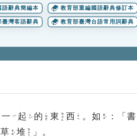
國語辭典簡編本
教育部重編國語辭典修訂本
部臺灣客語辭典
教育部臺灣台語常用詞辭典
一
起
的
東
西
。
如
：「
書
ㄉㄨㄥ
˙ㄉㄜ
˙ㄒㄧ
ㄑㄧˇ
ㄖㄨˊ
ㄧˋ
「
草
堆
」。
ㄉㄨㄟ
ㄘㄠˇ