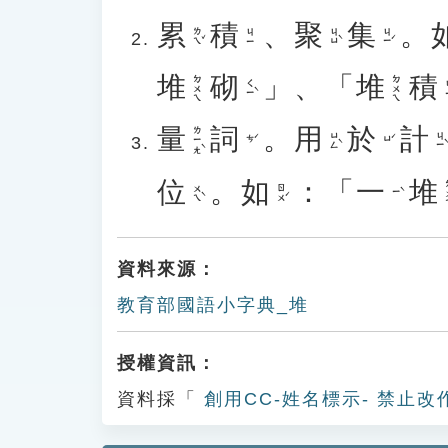
累
積
、
聚
集
。
ㄌㄟˇ
ㄐㄩˋ
ㄐㄧˊ
ㄐㄧ
堆
砌
」、「
堆
積
ㄉㄨㄟ
ㄉㄨㄟ
ㄑㄧˋ
量
詞
。
用
於
計
ㄌㄧㄤˋ
ㄩㄥˋ
ㄐㄧˋ
ㄘˊ
ㄩˊ
位
。
如
：「
一
堆
ㄉ
ㄨㄟˋ
ㄖㄨˊ
ㄧˋ
資料來源：
教育部國語小字典_堆
授權資訊：
資料採「
創用CC-姓名標示- 禁止改