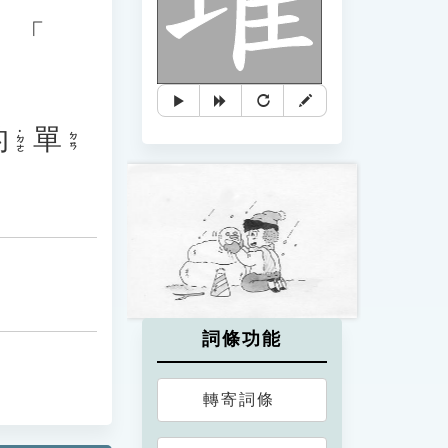
、「
的
單
˙ㄉㄜ
ㄉㄢ
詞條功能
轉寄詞條