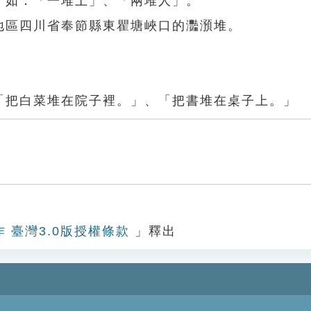
。如：「一堆土」、「兩堆人」。
地區四川省奉節縣東瞿塘峽口的灩澦堆。
「把白菜堆在院子裡。」、「把書堆在桌子上。」
作 臺灣3.0版授權條款
」釋出