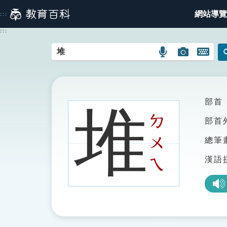
跳
網站導覽
:::
到
主
:::
要
內
語
圖
開
容
言
片
啟
搜
搜
鍵
尋
尋
盤
圖
圖
圖
部首
堆
示
示
示
ㄉ
部首
ㄨ
總筆
漢語
ㄟ