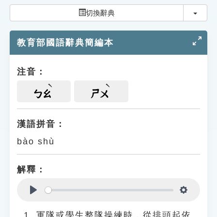
索引選單
切換
切換辭典
知識索引
教育部國語辭典簡編本
單字索引
生命大百科索引
注音：
遊戲專區
ㄅㄠ
ㄕㄨ
教學應用
漢語拼音：
bào shù
貓頭鷹博士
解釋：
Play
Settings
軍隊或學生整隊操練時，從排頭起依