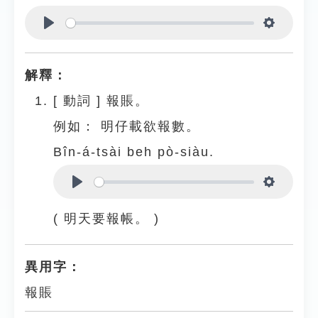
Play
Settings
解釋：
[
動詞
]
報賬。
例如：
明仔載欲報數。
Bîn-á-tsài beh pò-siàu.
Play
Settings
( 明天要報帳。 )
異用字：
報賬