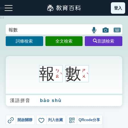
跳
登入
:::
到
主
:::
要
內
語
圖
開
容
注音索引圖示
筆畫索引圖示
部首索引表圖示
言
片
啟
詞條檢索
全文檢索
音讀檢索
搜
搜
鍵
尋
尋
盤
圖
圖
圖
示
示
示
報
數
ㄅ
ㄕ
ˋ
ˋ
ㄠ
ㄨ
網站導覽
漢語拼音
bào shù
生字詞彙表
成語故事
開啟關聯
列入收藏
QRcode分享