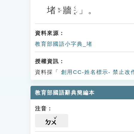
堵
牆
」。
ㄑㄧㄤˊ
ㄉㄨˇ
資料來源：
教育部國語小字典_堵
授權資訊：
資料採「
創用CC-姓名標示- 禁止改
教育部國語辭典簡編本
注音：
ㄉㄨ