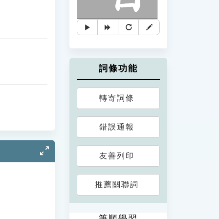
詞條功能
轉寄詞條
錯誤通報
友善列印
推薦關聯詞
筆順學習