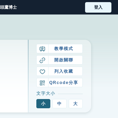
頭鷹博士
登入
教學模式
開啟關聯
列入收藏
QRcode分享
文字大小
小
中
大