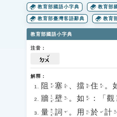
教育部國語小字典
教育部
教育部臺灣客語辭典
教育
教育部國語小字典
注音：
ㄉㄨ
解釋：
阻
塞
、
擋
住
。
ㄗㄨˇ
ㄙㄜˋ
ㄉㄤˇ
ㄓㄨˋ
牆
壁
。
如
：「
觀
ㄑㄧㄤˊ
ㄍ
ㄅㄧˋ
ㄖㄨˊ
量
詞
。
用
於
計
ㄌㄧㄤˋ
ㄩㄥˋ
ㄐㄧˋ
ㄘˊ
ㄩˊ