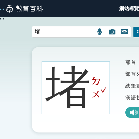
跳
網站導覽
:::
到
主
:::
要
內
語
圖
開
容
言
片
啟
搜
搜
鍵
尋
尋
盤
圖
圖
圖
部首
堵
示
示
示
部首
ㄉ
總筆
ˇ
ㄨ
漢語