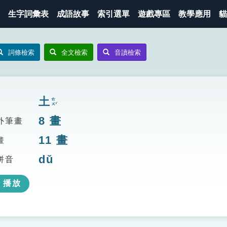
生字詞彙表
成語故事
索引選單
遊戲專區
教學應用
貓
詞條檢索
全文檢索
音讀檢索
土
ㄊㄨˇ
8
畫
外筆畫
11
畫
畫
dǔ
拼音
播放