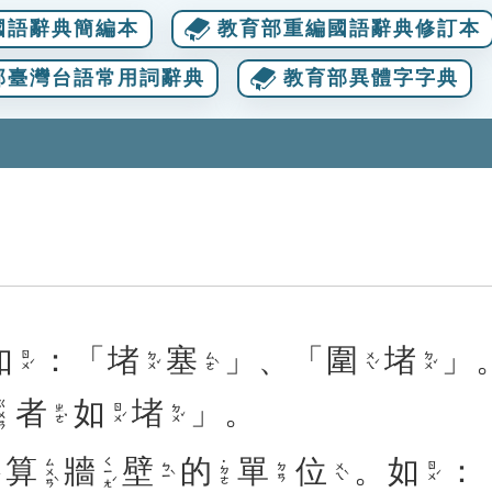
國語辭典簡編本
教育部重編國語辭典修訂本
部臺灣台語常用詞辭典
教育部異體字字典
如
：「
堵
塞
」、「
圍
堵
」
ㄖㄨˊ
ㄉㄨˇ
ㄙㄜˋ
ㄨㄟˊ
ㄉㄨˇ
者
如
堵
」。
ㄨㄢ
ㄓㄜˇ
ㄖㄨˊ
ㄉㄨˇ
算
牆
壁
的
單
位
。
如
：
ㄙㄨㄢˋ
ㄑㄧㄤˊ
˙ㄉㄜ
ㄅㄧˋ
ㄨㄟˋ
ㄖㄨˊ
ㄉㄢ