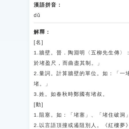
漢語拼音：
dǔ
解釋：
[名]
1.牆壁。晉．陶淵明〈五柳先生傳
於堵盈尺，而曲盡其制。」
2.量詞。計算牆壁的單位。如：「
堵。」
3.姓。如春秋時鄭國有堵叔。
[動]
1.阻塞。如：「堵塞」、「堵住破洞
2.以言語頂撞或遏阻別人。《紅樓