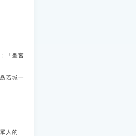
〉：「畫宮
，矗若城一
了眾人的