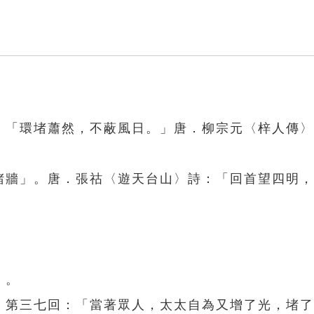
〉：「環堵蕭然，不蔽風日。」唐．柳宗元〈梓人傳
一堵牆」。唐．張祜〈遊天台山〉詩：「回首望四明
」。
夢》第三七回：「當著眾人，太太自為又增了光，堵