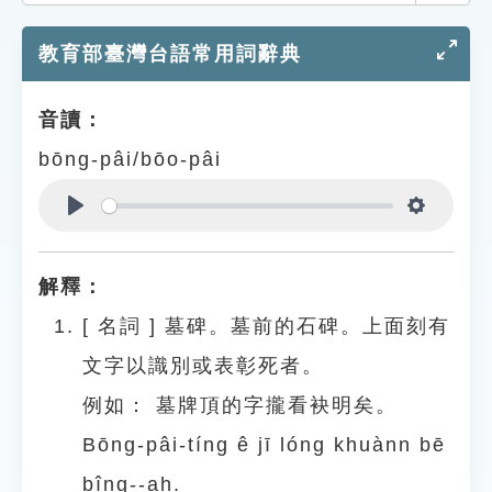
索引選單
教育部臺灣台語常用詞辭典
知識索引
單字索引
音讀：
生命大百科索引
bōng-pâi/bōo-pâi
遊戲專區
Play
Settings
教學應用
解釋：
貓頭鷹博士
[
名詞
]
墓碑。墓前的石碑。上面刻有
文字以識別或表彰死者。
例如：
墓牌頂的字攏看袂明矣。
Bōng-pâi-tíng ê jī lóng khuànn bē
bîng--ah.