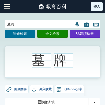
跳
登入
:::
到
主
:::
要
內
語
圖
開
容
注音索引圖示
筆畫索引圖示
部首索引表圖示
言
片
啟
詞條檢索
全文檢索
音讀檢索
搜
搜
鍵
尋
尋
盤
圖
圖
圖
示
示
示
墓
牌
網站導覽
生字詞彙表
開啟關聯
列入收藏
QRcode分享
成語故事
切換
切換辭典