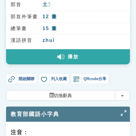
索引選單
部首
土
ㄊㄨˇ
知識索引
部首外筆畫
12
畫
單字索引
總筆畫
15
畫
生命大百科索引
漢語拼音
zhuì
播放
遊戲專區
教學應用
開啟關聯
列入收藏
QRcode分享
貓頭鷹博士
切換
切換辭典
教育部國語小字典
注音：