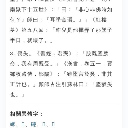
南嶽下十五世》：「曰：『非心非佛時如
何？』師曰：『耳墜金環。』」《紅樓
夢》第五八回：「昨兒是他擺弄了那墜子
半日，就壞了。」
3. 喪失。《書經．君奭》：「殷既墜厥
命，我有周既受。」《漢書．卷五一．賈
鄒枚路傳．鄒陽》：「雖墜言於吳，非其
正計也。」顏師古注引蘇林曰：「墜猶失
也。」
相關異體字：
䃍
、
𨺵
、
礈
、
𨽎
、
𨼾