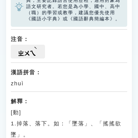
典，主要記錄語言使用歷程，適用對象為
語文研究者。若您是為小學、國中、高中
（職）的學習或教學，建議您優先使用
《國語小字典》或《國語辭典簡編本》。
注音：
ㄓㄨㄟ
漢語拼音：
zhuì
解釋：
[動]
1.掉落、落下。如：「墜落」、「搖搖欲
墜」。