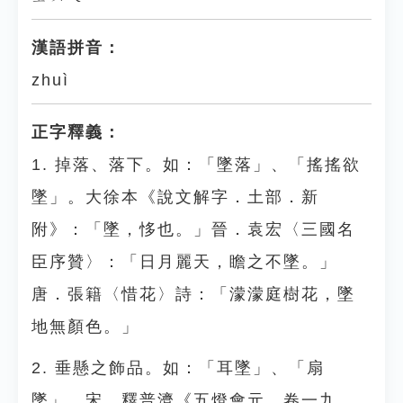
漢語拼音：
zhuì
正字釋義：
1. 掉落、落下。如：「墜落」、「搖搖欲
墜」。大徐本《說文解字．土部．新
附》：「墜，恀也。」晉．袁宏〈三國名
臣序贊〉：「日月麗天，瞻之不墜。」
唐．張籍〈惜花〉詩：「濛濛庭樹花，墜
地無顏色。」
2. 垂懸之飾品。如：「耳墜」、「扇
墜」。宋．釋普濟《五燈會元．卷一九．