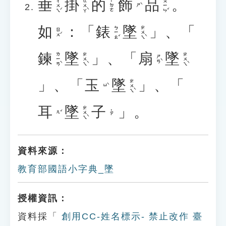
垂
掛
的
飾
品
。
ㄔㄨㄟˊ
ㄍㄨㄚˋ
ㄆㄧㄣˇ
˙ㄉㄜ
ㄕˋ
如
：「
錶
墜
」、「
ㄅㄧㄠˇ
ㄓㄨㄟˋ
ㄖㄨˊ
鍊
墜
」、「
扇
墜
ㄌㄧㄢˋ
ㄓㄨㄟˋ
ㄓㄨㄟˋ
ㄕㄢˋ
」、「
玉
墜
」、「
ㄓㄨㄟˋ
ㄩˋ
耳
墜
子
」。
ㄓㄨㄟˋ
˙ㄗ
ㄦˇ
資料來源：
教育部國語小字典_墜
授權資訊：
資料採「
創用CC-姓名標示- 禁止改作 臺