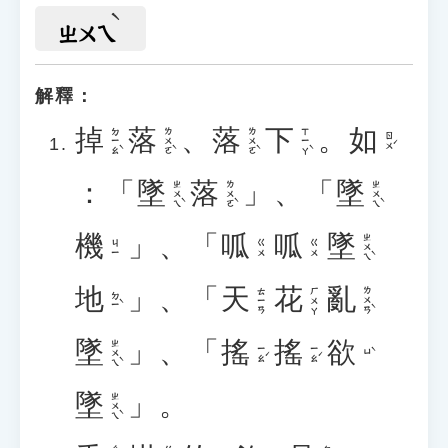
ㄓㄨㄟ
解釋：
掉
落
、
落
下
。
如
ㄉㄧㄠˋ
ㄌㄨㄛˋ
ㄌㄨㄛˋ
ㄒㄧㄚˋ
ㄖㄨˊ
：「
墜
落
」、「
墜
ㄓㄨㄟˋ
ㄌㄨㄛˋ
ㄓㄨㄟˋ
機
」、「
呱
呱
墜
ㄓㄨㄟˋ
ㄐㄧ
ㄍㄨ
ㄍㄨ
地
」、「
天
花
亂
ㄌㄨㄢˋ
ㄊㄧㄢ
ㄏㄨㄚ
ㄉㄧˋ
墜
」、「
搖
搖
欲
ㄓㄨㄟˋ
ㄧㄠˊ
ㄧㄠˊ
ㄩˋ
墜
」。
ㄓㄨㄟˋ