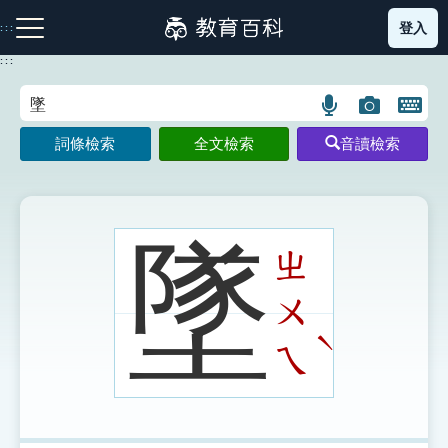
跳
登入
:::
到
主
:::
要
內
語
圖
開
容
注音索引圖示
筆畫索引圖示
部首索引表圖示
言
片
啟
詞條檢索
全文檢索
音讀檢索
搜
搜
鍵
尋
尋
盤
圖
圖
圖
示
示
示
墜
ㄓ
ㄨ
網站導覽
ˋ
ㄟ
生字詞彙表
成語故事