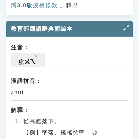
灣3.0版授權條款
」釋出
教育部國語辭典簡編本
注音：
ㄓㄨㄟ
漢語拼音：
zhuì
解釋：
從高處落下。
【例】墜落、搖搖欲墜 ◎