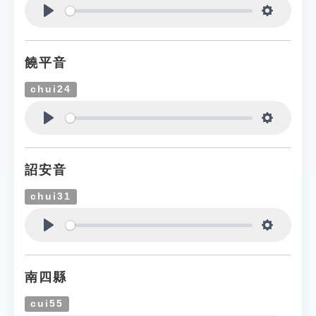
Play
Settings
饒平音
chui24
Play
Settings
詔安音
chui31
Play
Settings
南四縣
cui55