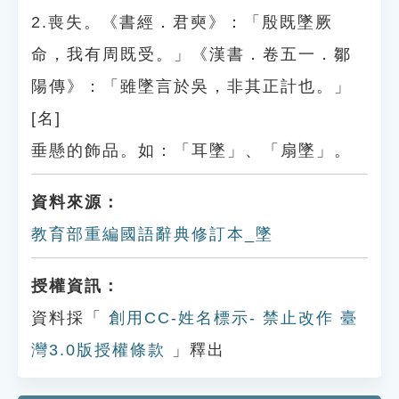
2.喪失。《書經．君奭》：「殷既墜厥
命，我有周既受。」《漢書．卷五一．鄒
陽傳》：「雖墜言於吳，非其正計也。」
[名]
垂懸的飾品。如：「耳墜」、「扇墜」。
資料來源：
教育部重編國語辭典修訂本_墜
授權資訊：
資料採「
創用CC-姓名標示- 禁止改作 臺
灣3.0版授權條款
」釋出