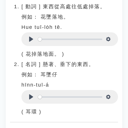
[
動詞
]
東西從高處往低處掉落。
例如：
花墜落地。
Hue tuī-lo̍h tē.
Play
Settings
( 花掉落地面。 )
[
名詞
]
懸著、垂下的東西。
例如：
耳墜仔
hīnn-tuī-á
Play
Settings
( 耳環 )