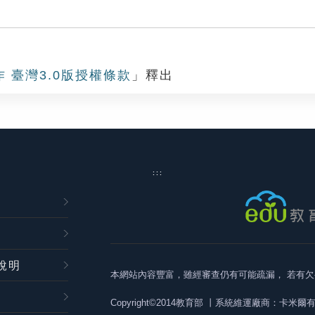
作 臺灣3.0版授權條款
」釋出
:::
說明
本網站內容豐富，雖經審查仍有可能疏漏，
若有欠
Copyright©2014教育部
丨系統維運廠商：卡米爾