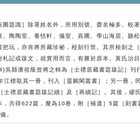
圃題識］除署姓名外，所用別號、齋名極多。較著
廛、陶陶室、養恬軒、儀室、蕘圃、學山海居、聽
賞把玩，亦肯將所藏珍祕，校刻行世。其所校刻之
附札記或跋文，就實用而言，有勝於原本。黃氏治
884)吳縣潘祖蔭曾將之輯為［士禮居藏書題跋記］刊
2年江標取其一冊，刊入［靈鶼閣叢書］；另一冊，
即為［士禮居藏書題跋記續］及［再續記］。其後，繆
，共得622篇，釐為10卷，附［補遺］5篇［刻書
完備。