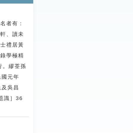
名者有：
松軒、讀未
［士禮居黃
目錄學極精
行。繆荃孫
民國元年
氏及吳昌
題識］36