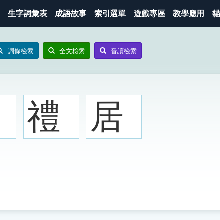
生字詞彙表
成語故事
索引選單
遊戲專區
教學應用
貓
詞條檢索
全文檢索
音讀檢索
禮
居