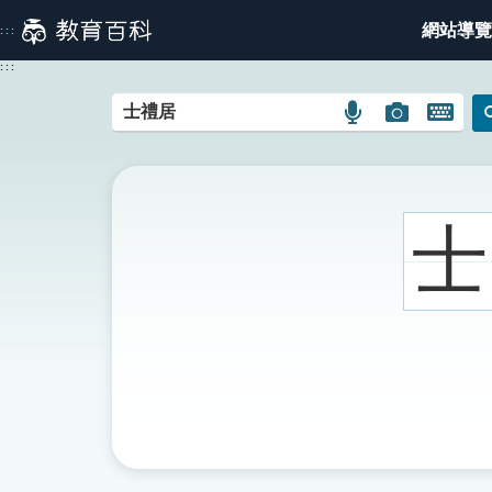
跳
網站導覽
:::
到
主
:::
要
內
語
圖
開
容
言
片
啟
搜
搜
鍵
尋
尋
盤
圖
圖
圖
士
示
示
示