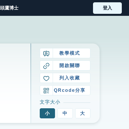
頭鷹博士
登入
教學模式
開啟關聯
列入收藏
QRcode分享
文字大小
小
中
大