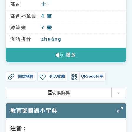
索引選單
部首
士
ㄕˋ
知識索引
部首外筆畫
4
畫
單字索引
總筆畫
7
畫
生命大百科索引
漢語拼音
zhuàng
播放
遊戲專區
教學應用
開啟關聯
列入收藏
QRcode分享
貓頭鷹博士
切換
切換辭典
教育部國語小字典
注音：