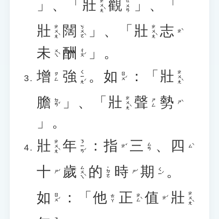
」、「
壯
觀
」、「
ㄓㄨㄤˋ
ㄍㄨㄢ
壯
闊
」、「
壯
志
ㄓㄨㄤˋ
ㄎㄨㄛˋ
ㄓㄨㄤˋ
ㄓˋ
未
酬
」。
ㄨㄟˋ
ㄔㄡˊ
增
強
。
如
：「
壯
ㄑㄧㄤˊ
ㄓㄨㄤˋ
ㄖㄨˊ
ㄗㄥ
膽
」、「
壯
聲
勢
ㄓㄨㄤˋ
ㄉㄢˇ
ㄕㄥ
ㄕˋ
」。
壯
年
：
指
三
、
四
ㄓㄨㄤˋ
ㄋㄧㄢˊ
ㄙㄢ
ㄓˇ
ㄙˋ
十
歲
的
時
期
。
ㄙㄨㄟˋ
˙ㄉㄜ
ㄑㄧˊ
ㄕˊ
ㄕˊ
如
：「
他
正
值
壯
ㄓㄨㄤˋ
ㄖㄨˊ
ㄓㄥˋ
ㄊㄚ
ㄓˊ