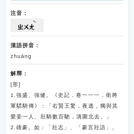
注音：
ㄓㄨㄤ
漢語拼音：
zhuàng
解釋：
[形]
1.強盛、強健。《史記．卷一一一．衛將
軍驃騎傳》：「右賢王驚，夜逃，獨與其
愛妾一人、壯騎數百馳，潰圍北去。」
2.雄豪。如：「壯志」、「豪言壯語」。