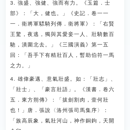
3. 強盛、強健、強而有力。《玉篇．士
部》：「大，健也。」《史記．卷一一
一．衛將軍驃騎列傳．衛將軍》：「右賢
王驚，夜逃，獨與其愛妾一人、壯騎數百
馳，潰圍北去。」《三國演義》第一五
回：「吾手下有精壯百人，暫助伯符一馬
之力。」
4. 雄偉豪邁、意氣壯盛。如：「壯志」、
「壯士」、「豪言壯語」。《漢書．卷六
五．東方朔傳》：「拔劍割肉，壹何壯
也！」唐．張說〈洛州張司馬集序〉：
「族高辰象，氣壯河山，神作銅鉤，天開