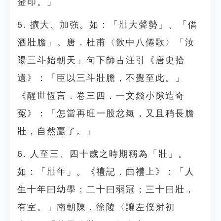
金印。」
5. 擴大、加強。如：「壯大聲勢」、「借
酒壯膽」。唐．杜甫〈飲中八僊歌〉「汝
陽三斗始朝天」句下師古注引《唐史拾
遺》：「臣以三斗壯膽，不覺至此。」
《醒世恆言．卷三四．一文錢小隙造奇
冤》：「怎當再旺一股忿氣，又且稍長膽
壯，自然贏了。」
6. 人至三、四十歲之時期稱為「壯」。
如：「壯年」。《禮記．曲禮上》：「人
生十年曰幼學；二十曰弱冠；三十曰壯，
有室。」南朝陳．徐陵〈讓左僕射初