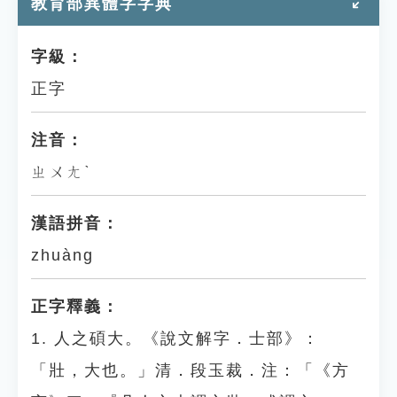
教育部異體字字典
字級：
正字
注音：
ㄓㄨㄤˋ
漢語拼音：
zhuàng
正字釋義：
1. 人之碩大。《說文解字．士部》：
「壯，大也。」清．段玉裁．注：「《方