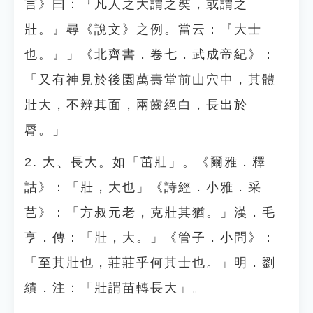
言》曰：『凡人之大謂之奘，或謂之
壯。』尋《說文》之例。當云：『大士
也。』」《北齊書．卷七．武成帝紀》：
「又有神見於後園萬壽堂前山穴中，其體
壯大，不辨其面，兩齒絕白，長出於
脣。」
2. 大、長大。如「茁壯」。《爾雅．釋
詁》：「壯，大也」《詩經．小雅．采
芑》：「方叔元老，克壯其猶。」漢．毛
亨．傳：「壯，大。」《管子．小問》：
「至其壯也，莊莊乎何其士也。」明．劉
績．注：「壯謂苗轉長大」。