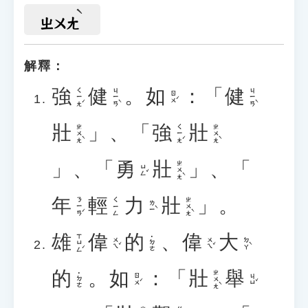
ㄓㄨㄤ
解釋：
強
健
。
如
：「
健
ㄑㄧㄤˊ
ㄐㄧㄢˋ
ㄐㄧㄢˋ
ㄖㄨˊ
壯
」、「
強
壯
ㄓㄨㄤˋ
ㄑㄧㄤˊ
ㄓㄨㄤˋ
」、「
勇
壯
」、「
ㄓㄨㄤˋ
ㄩㄥˇ
年
輕
力
壯
」。
ㄋㄧㄢˊ
ㄓㄨㄤˋ
ㄑㄧㄥ
ㄌㄧˋ
雄
偉
的
、
偉
大
ㄒㄩㄥˊ
˙ㄉㄜ
ㄨㄟˇ
ㄨㄟˇ
ㄉㄚˋ
的
。
如
：「
壯
舉
ㄓㄨㄤˋ
˙ㄉㄜ
ㄖㄨˊ
ㄐㄩˇ