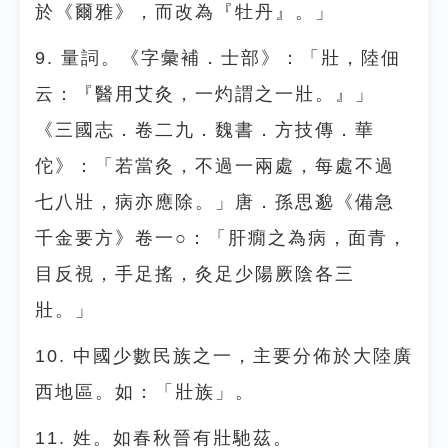
於《爾雅》，而改為『牡丹』。」
9. 量詞。《字彙補．士部》：「壯，陸佃
云：『醫用艾灸，一灼謂之一壯。』」
《三國志．卷二九．魏書．方技傳．華
佗》：「若當灸，不過一兩處，每處不過
七八壯，病亦應除。」唐．孫思邈《備急
千金要方》卷一○：「肝癇之為病，面青，
目反視，手足搖，灸足少陽厥陰各三
壯。」
10. 中國少數民族之一，主要分佈於大陸廣
西地區。如：「壯族」。
11. 姓。如春秋晉有壯馳茲。