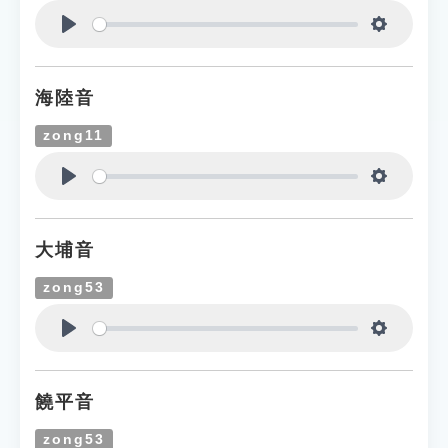
Play
Settings
海陸音
zong11
Play
Settings
大埔音
zong53
Play
Settings
饒平音
zong53