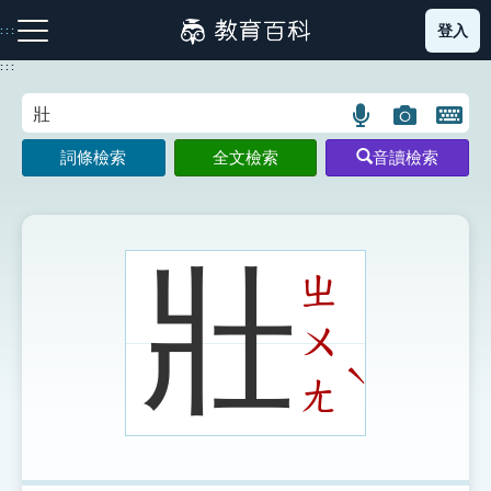
跳
登入
:::
到
主
:::
要
內
語
圖
開
容
注音索引圖示
筆畫索引圖示
部首索引表圖示
言
片
啟
詞條檢索
全文檢索
音讀檢索
搜
搜
鍵
尋
尋
盤
圖
圖
圖
示
示
示
壯
ㄓ
ㄨ
網站導覽
ˋ
ㄤ
生字詞彙表
成語故事