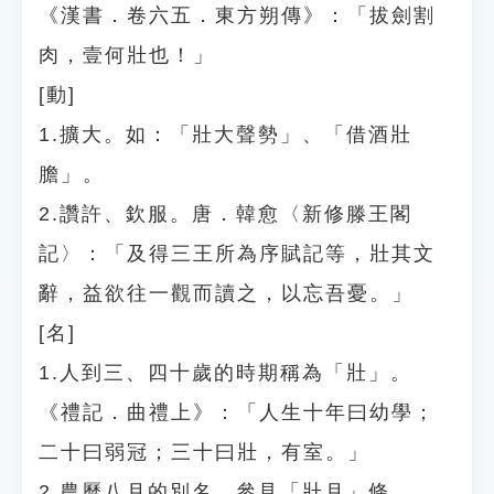
《漢書．卷六五．東方朔傳》：「拔劍割
肉，壹何壯也！」
[動]
1.擴大。如：「壯大聲勢」、「借酒壯
膽」。
2.讚許、欽服。唐．韓愈〈新修滕王閣
記〉：「及得三王所為序賦記等，壯其文
辭，益欲往一觀而讀之，以忘吾憂。」
[名]
1.人到三、四十歲的時期稱為「壯」。
《禮記．曲禮上》：「人生十年曰幼學；
二十曰弱冠；三十曰壯，有室。」
2.農曆八月的別名。參見「壯月」條。