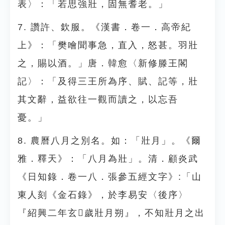
表〉：「若思強壯，固無耆老。」
7. 讚許、欽服。《漢書．卷一．高帝紀
上》：「樊噲聞事急，直入，怒甚。羽壯
之，賜以酒。」唐．韓愈〈新修滕王閣
記〉：「及得三王所為序、賦、記等，壯
其文辭，益欲往一觀而讀之，以忘吾
憂。」
8. 農曆八月之別名。如：「壯月」。《爾
雅．釋天》：「八月為壯」。清．顧炎武
《日知錄．卷一八．張參五經文字》:「山
東人刻《金石錄》，於李易安〈後序〉
『紹興二年玄𪑝歲壯月朔』，不知壯月之出