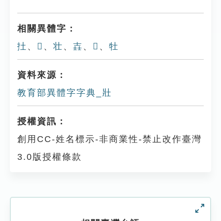
相關異體字：
扗
、
𡉟
、
壮
、
壵
、
𩡽
、
牡
資料來源：
教育部異體字字典_壯
授權資訊：
創用CC-姓名標示-非商業性-禁止改作臺灣
3.0版授權條款