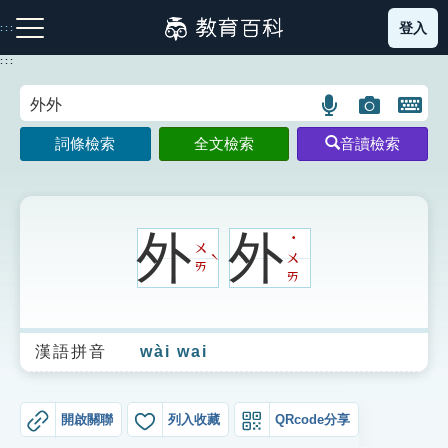
跳
登入
:::
到
主
:::
要
內
語
圖
開
容
注音索引圖示
筆畫索引圖示
部首索引表圖示
言
片
啟
詞條檢索
全文檢索
音讀檢索
搜
搜
鍵
尋
尋
盤
圖
圖
圖
示
示
示
外
外
˙
ㄨ
ㄨ
ˋ
ㄞ
ㄞ
網站導覽
漢語拼音
wài wai
生字詞彙表
成語故事
開啟關聯
列入收藏
QRcode分享