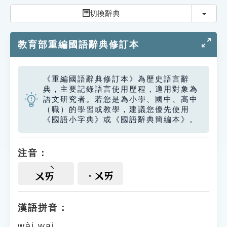
索引選單
切換
切換辭典
知識索引
教育部重編國語辭典修訂本
單字索引
生命大百科索引
《重編國語辭典修訂本》為歷史語言辭
典，主要記錄語言使用歷程，適用對象為
遊戲專區
語文研究者。若您是為小學、國中、高中
（職）的學習或教學，建議您優先使用
《國語小字典》或《國語辭典簡編本》。
教學應用
貓頭鷹博士
注音：
ㄨㄞ
ㄨㄞ
漢語拼音：
wài wai