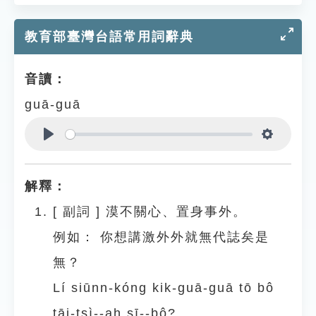
教育部臺灣台語常用詞辭典
音讀：
guā-guā
Play
Settings
解釋：
[
副詞
]
漠不關心、置身事外。
例如：
你想講激外外就無代誌矣是
無？
Lí siūnn-kóng kik-guā-guā tō bô
tāi-tsì--ah sī--bô?