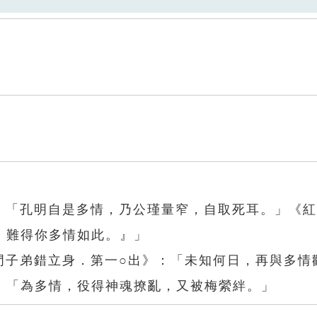
回：「孔明自是多情，乃公瑾量窄，自取死耳。」《
，難得你多情如此。』」
門子弟錯立身．第一○出》：「未知何日，再與多情
：「為多情，役得神魂撩亂，又被梅縈絆。」