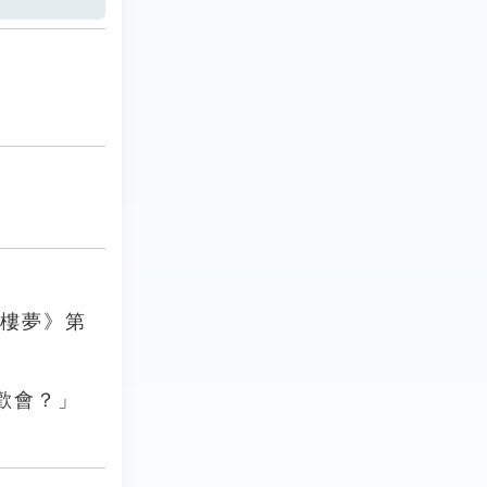
紅樓夢》第
歡會？」