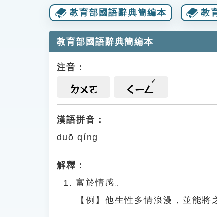
教育部國語辭典簡編本
教
教育部國語辭典簡編本
注音：
ㄉㄨㄛ
ㄑㄧㄥ
漢語拼音：
duō qíng
解釋：
富於情感。
【例】他生性多情浪漫，並能將