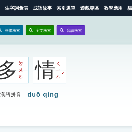
生字詞彙表
成語故事
索引選單
遊戲專區
教學應用
貓
詞條檢索
全文檢索
音讀檢索
多
情
ㄉ
ㄑ
ㄨ
ㄧ
ˊ
ㄛ
ㄥ
duō qíng
漢語拼音