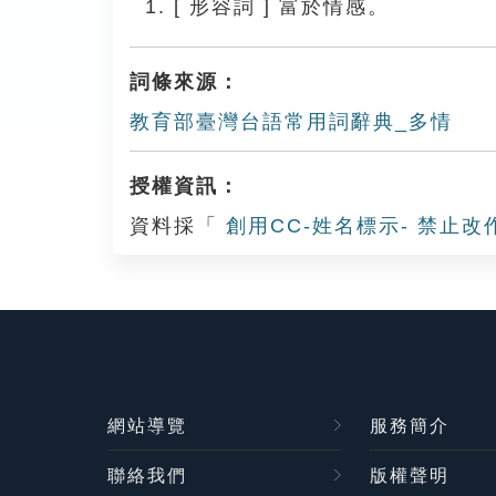
[
形容詞
]
富於情感。
詞條來源：
教育部臺灣台語常用詞辭典_多情
授權資訊：
資料採「
創用CC-姓名標示- 禁止改
網站導覽
服務簡介
聯絡我們
版權聲明