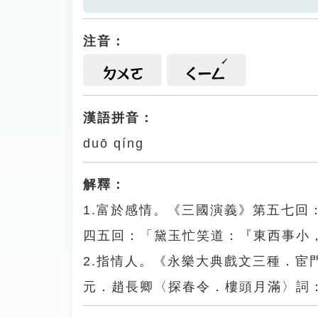
注音：
ㄉㄨㄛ
ㄑㄧㄥ
漢語拼音：
duō qíng
解釋：
1.富於感情。《三國演義》第五七
四五回：「黛玉忙笑道：『東西事小
2.指情人。《永樂大典戲文三種．宦
元．趙長卿〈探春令．樓頭月滿〉詞