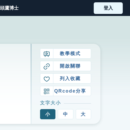
頭鷹博士
登入
教學模式
開啟關聯
列入收藏
QRcode分享
文字大小
小
中
大