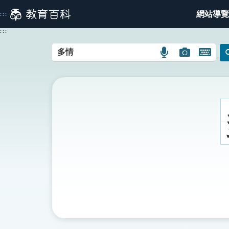
跳
網站導覽
:::
到
主
:::
要
內
語
圖
開
容
言
片
啟
搜
搜
鍵
尋
尋
盤
圖
圖
圖
示
示
示