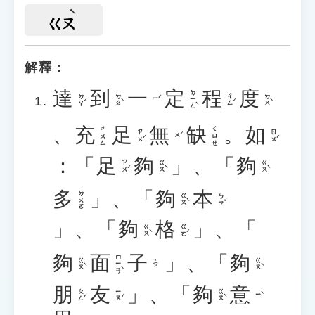
ㄍㄡ
解釋：
達
到
一
定
程
度
ㄉㄧㄥˋ
ㄉㄚˊ
ㄉㄠˋ
ㄔㄥˊ
ㄉㄨˋ
ㄧˊ
、
充
足
無
缺
。
如
ㄔㄨㄥ
ㄑㄩㄝ
ㄗㄨˊ
ㄖㄨˊ
ㄨˊ
：「
足
夠
」、「
夠
ㄗㄨˊ
ㄍㄡˋ
ㄍㄡˋ
多
」、「
夠
本
ㄉㄨㄛ
ㄍㄡˋ
ㄅㄣˇ
」、「
夠
格
」、「
ㄍㄡˋ
ㄍㄜˊ
夠
面
子
」、「
夠
ㄇㄧㄢˋ
ㄍㄡˋ
ㄍㄡˋ
˙ㄗ
朋
友
」、「
夠
意
ㄆㄥˊ
ㄧㄡˇ
ㄍㄡˋ
ㄧˋ