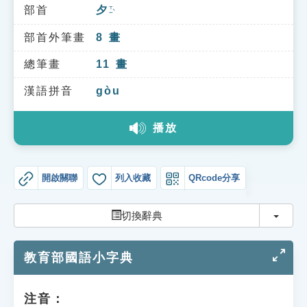
索引選單
部首
夕
ㄒㄧˋ
知識索引
部首外筆畫
8
畫
單字索引
總筆畫
11
畫
生命大百科索引
漢語拼音
gòu
播放
遊戲專區
教學應用
開啟關聯
列入收藏
QRcode分享
貓頭鷹博士
切換
切換辭典
教育部國語小字典
注音：