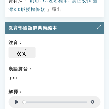
資料採「
創用CC-姓名標示- 禁止改作 臺
灣3.0版授權條款
」釋出
教育部國語辭典簡編本
注音：
ㄍㄡ
漢語拼音：
gòu
解釋：
Play
Settings