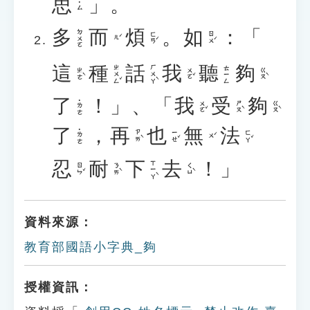
思
」。
˙ㄙ
多
而
煩
。
如
：「
ㄉㄨㄛ
ㄈㄢˊ
ㄖㄨˊ
ㄦˊ
這
種
話
我
聽
夠
ㄓㄨㄥˇ
ㄏㄨㄚˋ
ㄊㄧㄥ
ㄓㄜˋ
ㄨㄛˇ
ㄍㄡˋ
了
！」、「
我
受
夠
˙ㄌㄜ
ㄨㄛˇ
ㄕㄡˋ
ㄍㄡˋ
了
，
再
也
無
法
˙ㄌㄜ
ㄗㄞˋ
ㄧㄝˇ
ㄈㄚˇ
ㄨˊ
忍
耐
下
去
！」
ㄒㄧㄚˋ
ㄖㄣˇ
ㄋㄞˋ
ㄑㄩˋ
資料來源：
教育部國語小字典_夠
授權資訊：