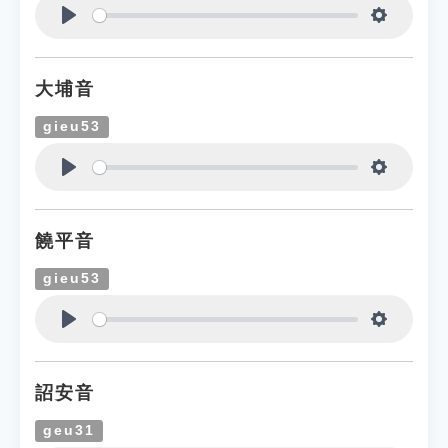
Play
Settings
大埔音
gieu53
Play
Settings
饒平音
gieu53
Play
Settings
詔安音
geu31