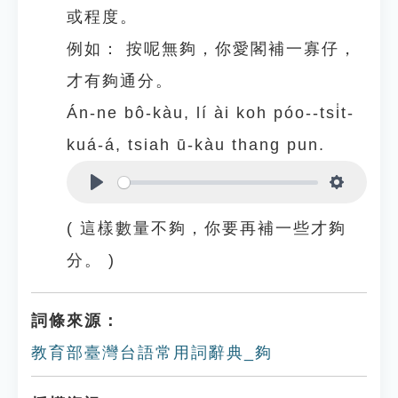
或程度。
例如：
按呢無夠，你愛閣補一寡仔，
才有夠通分。
Án-ne bô-kàu, lí ài koh póo--tsi̍t-
kuá-á, tsiah ū-kàu thang pun.
Play
Settings
( 這樣數量不夠，你要再補一些才夠
分。 )
詞條來源：
教育部臺灣台語常用詞辭典_夠