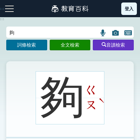
跳
登入
:::
到
主
:::
要
內
語
圖
開
容
注音索引圖示
筆畫索引圖示
部首索引表圖示
言
片
啟
詞條檢索
全文檢索
音讀檢索
搜
搜
鍵
尋
尋
盤
圖
圖
圖
示
示
示
夠
ㄍ
網站導覽
ˋ
ㄡ
生字詞彙表
成語故事