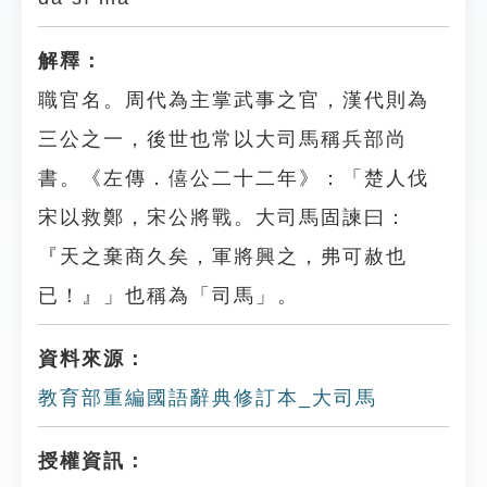
解釋：
職官名。周代為主掌武事之官，漢代則為
三公之一，後世也常以大司馬稱兵部尚
書。《左傳．僖公二十二年》：「楚人伐
宋以救鄭，宋公將戰。大司馬固諫曰：
『天之棄商久矣，軍將興之，弗可赦也
已！』」也稱為「司馬」。
資料來源：
教育部重編國語辭典修訂本_大司馬
授權資訊：