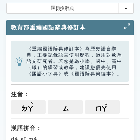
索引選單
切換
切換辭典
知識索引
教育部重編國語辭典修訂本
單字索引
生命大百科索引
《重編國語辭典修訂本》為歷史語言辭
典，主要記錄語言使用歷程，適用對象為
遊戲專區
語文研究者。若您是為小學、國中、高中
（職）的學習或教學，建議您優先使用
《國語小字典》或《國語辭典簡編本》。
教學應用
貓頭鷹博士
注音：
ㄉㄚ
ㄙ
ㄇㄚ
漢語拼音：
dà sī mǎ