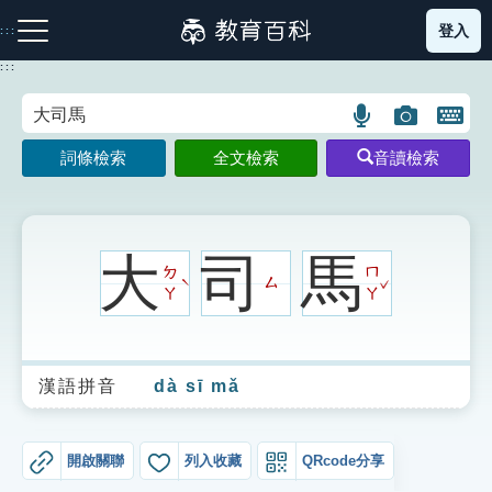
跳
登入
:::
到
主
:::
要
內
語
圖
開
容
注音索引圖示
筆畫索引圖示
部首索引表圖示
言
片
啟
詞條檢索
全文檢索
音讀檢索
搜
搜
鍵
尋
尋
盤
圖
圖
圖
示
示
示
大
司
馬
ㄉ
ㄇ
ˇ
ㄙ
ˋ
ㄚ
ㄚ
網站導覽
漢語拼音
dà sī mǎ
生字詞彙表
成語故事
開啟關聯
列入收藏
QRcode分享