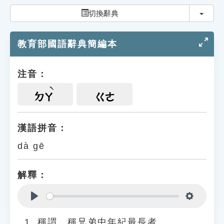
索引選單
切換
切換辭典
知識索引
教育部國語辭典簡編本
單字索引
生命大百科索引
注音：
遊戲專區
ㄉㄚ
ㄍㄜ
教學應用
漢語拼音：
dà gē
貓頭鷹博士
解釋：
Play
Settings
稱謂。稱兄弟中年紀最長者。