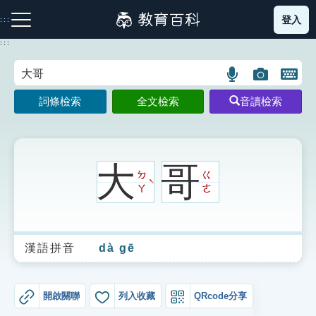
跳
登入
:::
到
主
:::
要
內
語
圖
開
容
注音索引圖示
筆畫索引圖示
部首索引表圖示
言
片
啟
詞條檢索
全文檢索
音讀檢索
搜
搜
鍵
尋
尋
盤
圖
圖
圖
示
示
示
大
哥
ㄉ
ㄍ
ˋ
ㄚ
ㄜ
網站導覽
漢語拼音
dà gē
生字詞彙表
成語故事
開啟關聯
列入收藏
QRcode分享