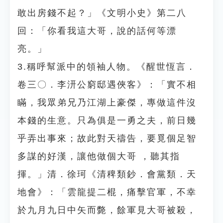
敢出房錢不起？」《文明小史》第二八
回：「你看我這大哥，說的話何等漂
亮。」
3.稱呼幫派中的領袖人物。《醒世恆言．
卷三〇．李汧公窮邸遇俠客》：「實不相
瞞，我眾弟兄乃江湖上豪傑，專做這件沒
本錢的生意。只為俱是一勇之夫，前日幾
乎弄出事來；故此對天禱告，要覓個足智
多謀的好漢，讓他做個大哥 ，聽其指
揮。」清．徐珂《清稗類鈔．會黨類．天
地會》：「雲龍提二棍，痛擊官軍，不幸
於九月九日中矢而斃，餘軍見大哥被殺，