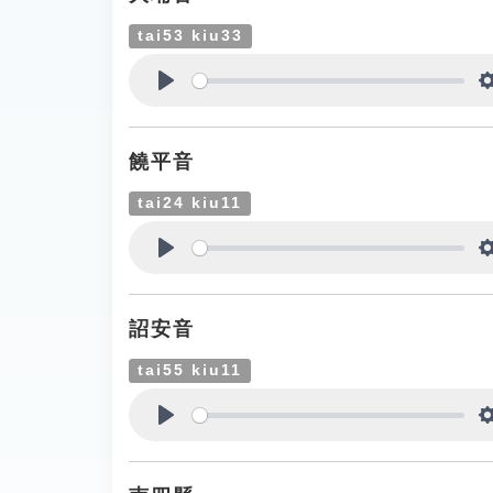
tai53 kiu33
Play
饒平音
tai24 kiu11
Play
詔安音
tai55 kiu11
Play