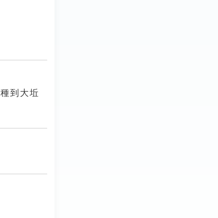
愛種到大坵