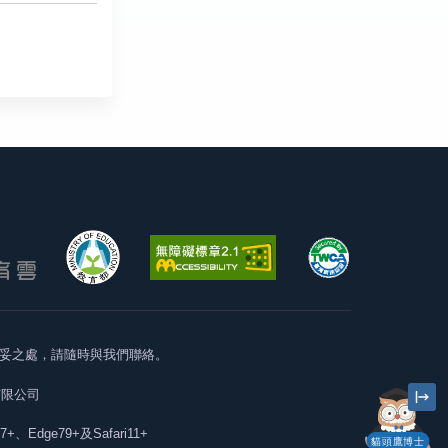
妥之處，請隨時與我們聯絡。
有限公司
57+、Edge79+及Safari11+
貓頭鷹博士