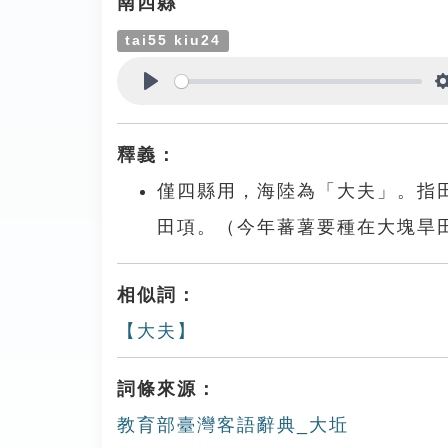
南四縣
tai55 kiu24
Play
釋義：
僅四縣用，海陸為「大夫」。指
田項。（今年蕃薯要種在大塊旱
相似詞：
【大夫】
詞條來源：
教育部臺灣客語辭典_大坵