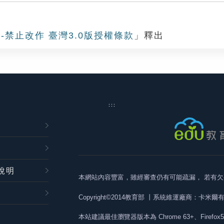
-禁止改作 臺灣3.0版授權條款
」釋出
:::
說明
本網站內容豐富，雖經審查仍有可能疏漏，
若有欠
Copyright©2014教育部
丨系統維運廠商：卡米爾
本站建議最佳瀏覽器版本為
Chrome 63+、Firefox