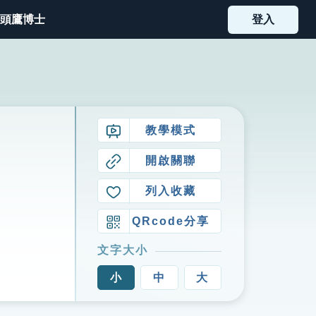
頭鷹博士
登入
教學模式
開啟關聯
列入收藏
QRcode分享
文字大小
小
中
大