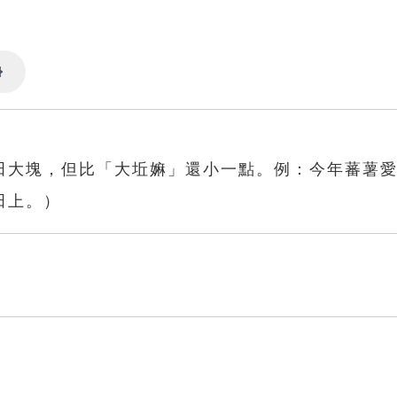
Settings
田大塊，但比「大坵嫲」還小一點。例：今年蕃薯
田上。）