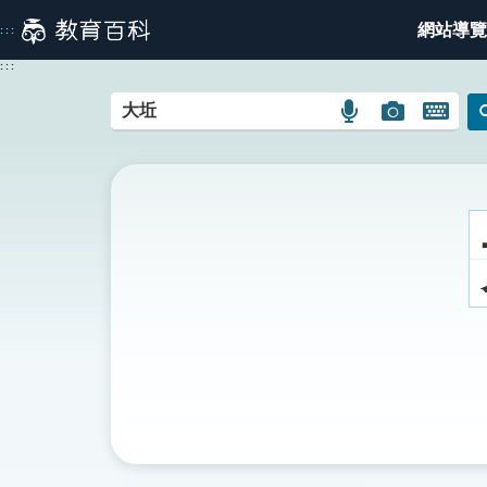
跳
網站導覽
:::
到
主
:::
要
內
語
圖
開
容
言
片
啟
搜
搜
鍵
尋
尋
盤
圖
圖
圖
示
示
示