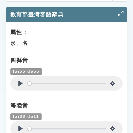
索引選單
教育部臺灣客語辭典
知識索引
單字索引
屬性：
生命大百科索引
形、名
遊戲專區
四縣音
教學應用
tai55 de55
貓頭鷹博士
Play
Settings
海陸音
tai33 de11