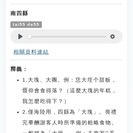
南四縣
tai55 de55
Play
Settings
相關資料連結
釋義：
1.大塊、大團。例：恁大垤个甜粄，
𠊎仰會食得落？（這麼大塊的年糕，
我怎麼吃得下？）
2.僅海陸用，四縣為「大塊」。喪禮
完畢酬謝客人時所準備的粗略食物。