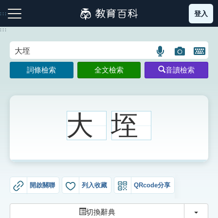
跳
登入
:::
到
主
:::
要
內
語
圖
開
容
注音索引圖示
筆畫索引圖示
部首索引表圖示
言
片
啟
詞條檢索
全文檢索
音讀檢索
搜
搜
鍵
尋
尋
盤
圖
圖
圖
示
示
示
大
垤
網站導覽
生字詞彙表
開啟關聯
列入收藏
QRcode分享
成語故事
切換
切換辭典