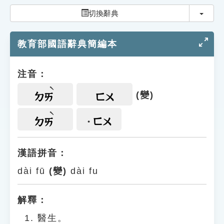
索引選單
切換
切換辭典
知識索引
教育部國語辭典簡編本
單字索引
生命大百科索引
注音：
遊戲專區
(變)
ㄉㄞ
ㄈㄨ
教學應用
ㄈㄨ
ㄉㄞ
貓頭鷹博士
漢語拼音：
dài fū
(變)
dài fu
解釋：
醫生。