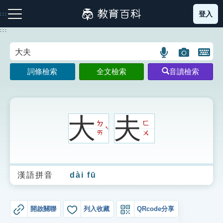
跳
登入
:::
到
主
:::
要
內
語
圖
開
容
注音索引圖示
筆畫索引圖示
部首索引表圖示
言
片
啟
詞條檢索
全文檢索
音讀檢索
搜
搜
鍵
尋
尋
盤
圖
圖
圖
示
示
示
大
夫
ㄉ
ㄈ
ˋ
ㄞ
ㄨ
網站導覽
漢語拼音
dài fū
生字詞彙表
成語故事
開啟關聯
列入收藏
QRcode分享