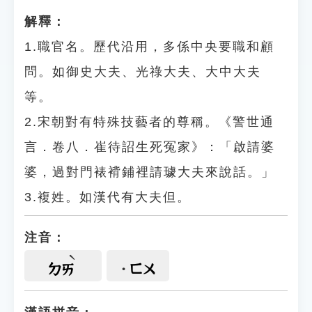
解釋：
1.職官名。歷代沿用，多係中央要職和顧
問。如御史大夫、光祿大夫、大中大夫
等。
2.宋朝對有特殊技藝者的尊稱。《警世通
言．卷八．崔待詔生死冤家》：「啟請婆
婆，過對門裱褙鋪裡請璩大夫來說話。」
3.複姓。如漢代有大夫但。
注音：
ㄈㄨ
ㄉㄞ