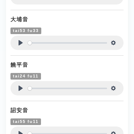
Play
Settings
大埔音
tai53 fu33
Play
Settings
饒平音
tai24 fu11
Play
Settings
詔安音
tai55 fu11