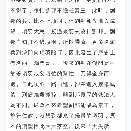
不要破費。」民眾聽了之後，更是開心地
不得了，很怕劉邦不擔任秦王。此時，劉
邦的兵力比不上項羽，但劉邦卻先進入咸
陽，項羽大怒，反過來要來攻打劉邦。劉
邦自知打不過項羽，所以帶著一百多名騎
兵到鴻門向項羽賠罪，因此發生了歷史上
有名的「鴻門宴」。後來劉邦在鴻門宴中
靠著項羽叔父項伯的幫忙，乃得全身而
退。自此項羽一路西進，卻在進入咸陽城
後，到處燒殺擄掠，與劉邦寬厚的做法大
為不同。民眾本來希望劉邦能成為秦王，
施行仁政，沒想到卻來了殘暴的項羽，原
本的期望因此大大落空。後來「大失所