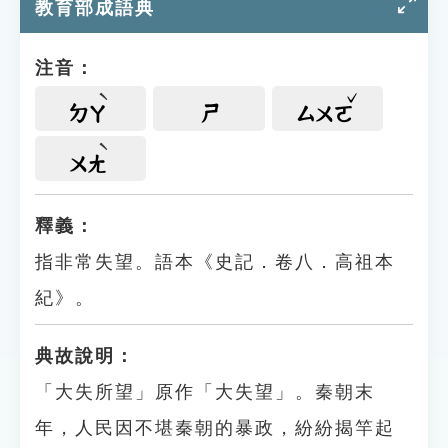
教育部成語典
注音：
ㄉㄚ
ㄕ
ㄙㄨㄛ
ㄨㄤ
釋義：
指非常失望。語本《史記．卷八．高祖本
紀》。
典故說明：
「大失所望」原作「大失望」。秦朝末
年，人民因不堪秦朝的暴政，紛紛揭竿起