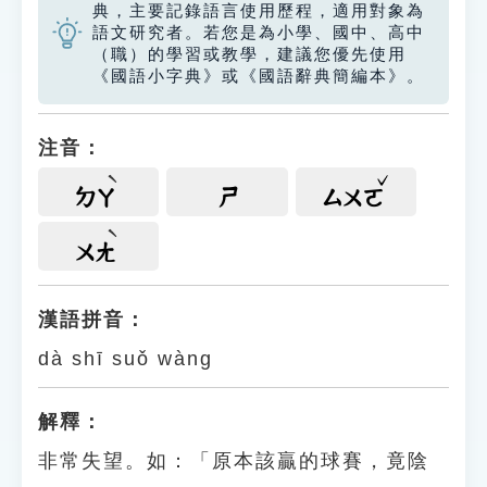
典，主要記錄語言使用歷程，適用對象為
語文研究者。若您是為小學、國中、高中
（職）的學習或教學，建議您優先使用
《國語小字典》或《國語辭典簡編本》。
注音：
ㄉㄚ
ㄕ
ㄙㄨㄛ
ㄨㄤ
漢語拼音：
dà shī suǒ wàng
解釋：
非常失望。如：「原本該贏的球賽，竟陰