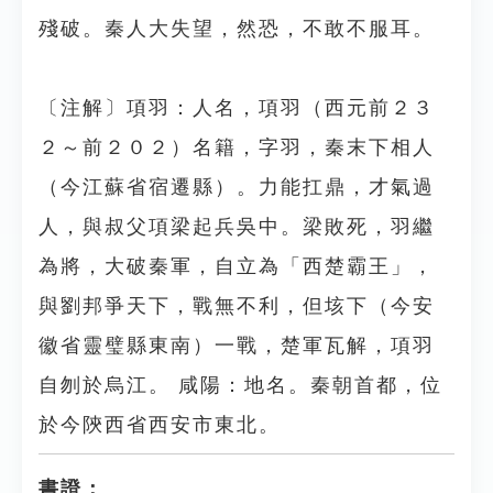
殘破。秦人大失望，然恐，不敢不服耳。
〔注解〕項羽：人名，項羽（西元前２３
２～前２０２）名籍，字羽，秦末下相人
（今江蘇省宿遷縣）。力能扛鼎，才氣過
人，與叔父項梁起兵吳中。梁敗死，羽繼
為將，大破秦軍，自立為「西楚霸王」，
與劉邦爭天下，戰無不利，但垓下（今安
徽省靈璧縣東南）一戰，楚軍瓦解，項羽
自刎於烏江。 咸陽：地名。秦朝首都，位
於今陝西省西安市東北。
書證：