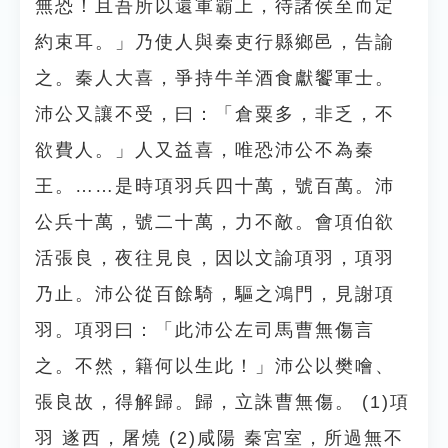
無恐！且吾所以還軍霸上，待諸侯至而定
約束耳。」乃使人與秦吏行縣鄉邑，告諭
之。秦人大喜，爭持牛羊酒食獻饗軍士。
沛公又讓不受，曰：「倉粟多，非乏，不
欲費人。」人又益喜，唯恐沛公不為秦
王。……是時項羽兵四十萬，號百萬。沛
公兵十萬，號二十萬，力不敵。會項伯欲
活張良，夜往見良，因以文諭項羽，項羽
乃止。沛公從百餘騎，驅之鴻門，見謝項
羽。項羽曰：「此沛公左司馬曹無傷言
之。不然，籍何以生此！」沛公以樊噲、
張良故，得解歸。歸，立誅曹無傷。 (1)項
羽 遂西，屠燒 (2)咸陽 秦宮室，所過無不