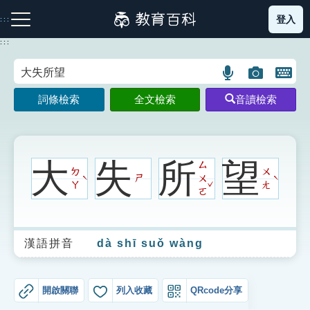
跳
登入
:::
到
主
:::
要
內
語
圖
開
容
注音索引圖示
筆畫索引圖示
部首索引表圖示
言
片
啟
詞條檢索
全文檢索
音讀檢索
搜
搜
鍵
尋
尋
盤
圖
圖
圖
示
示
示
大
失
所
望
ㄙ
ㄉ
ㄨ
ㄕ
ㄨ
ˋ
ˋ
ˇ
ㄚ
ㄤ
ㄛ
網站導覽
漢語拼音
dà shī suǒ wàng
生字詞彙表
成語故事
開啟關聯
列入收藏
QRcode分享