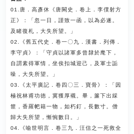
01.唐．高彥休《唐闕史．卷上．李僕射方
正》：「忽一日，謹致一函，以為必遂。
及睹復札，大失所望。」
02.《舊五代史．卷一〇九．漢書．列傳．
李守貞》：「守貞以諸軍多曾隸於麾下，
自謂素得軍情，坐俟扣城迎己，及軍士詬
噪，大失所望。」
03.《太平廣記．卷四〇三．寶骨》：「因
極祝林甫功徳，冀獲厚襯。畢，簾下出綵
篚，香羅帊籍一物，如朽釘，長數寸。僧
歸大失所望，慚惋數日。」
04.《喻世明言．卷三九．汪信之一死救全