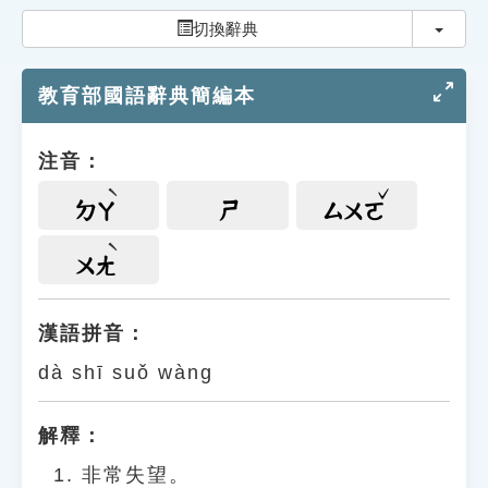
索引選單
切換
切換辭典
知識索引
教育部國語辭典簡編本
單字索引
生命大百科索引
注音：
遊戲專區
ㄉㄚ
ㄕ
ㄙㄨㄛ
教學應用
ㄨㄤ
貓頭鷹博士
漢語拼音：
dà shī suǒ wàng
解釋：
非常失望。