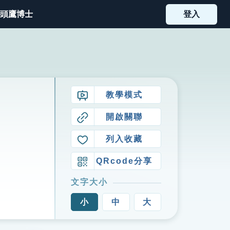
頭鷹博士
登入
教學模式
開啟關聯
列入收藏
QRcode分享
文字大小
小
中
大