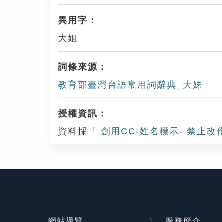
異用字：
大姐
詞條來源：
教育部臺灣台語常用詞辭典_大姊
授權資訊：
資料採「
創用CC-姓名標示- 禁止改
網站導覽
服務簡介