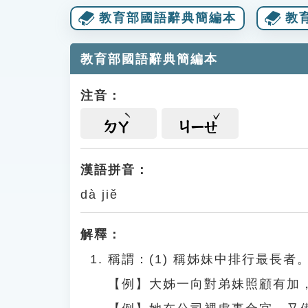
教育部國語辭典簡編本
教
教育部國語辭典簡編本
注音：
ㄉㄚ
ㄐㄧㄝ
漢語拼音：
dà jiě
解釋：
稱謂：(1) 稱姊妹中排行最長者
【例】大姊一向對弟妹照顧有加，