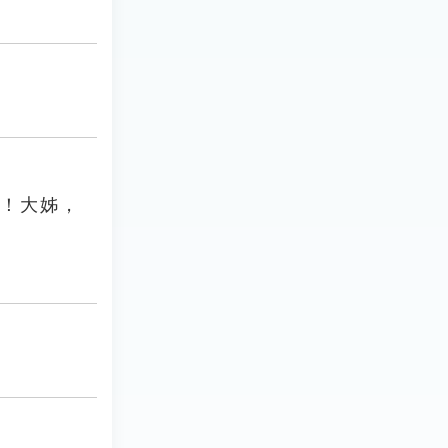
嚄！大姊，