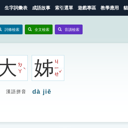
生字詞彙表
成語故事
索引選單
遊戲專區
教學應用
貓
詞條檢索
全文檢索
音讀檢索
大
姊
ㄐ
ㄉ
ㄧ
ˋ
ˇ
ㄚ
ㄝ
dà jiě
漢語拼音