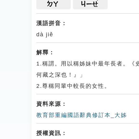
ㄉㄚ
ㄐㄧㄝ
漢語拼音：
dà jiě
解釋：
1.稱謂。用以稱姊妹中最年長者。
何藏之深也！』」
2.尊稱同輩中較長的女性。
資料來源：
教育部重編國語辭典修訂本_大姊
授權資訊：