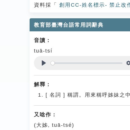
資料採「
創用CC-姓名標示- 禁止改
教育部臺灣台語常用詞辭典
音讀：
tuā-tsí
Play
解釋：
[
名詞
]
稱謂。用來稱呼姊妹之
又唸作：
(大姊, tuā-tsé)