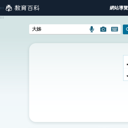
跳
網站導覽
:::
到
主
:::
要
內
語
圖
開
容
言
片
啟
搜
搜
鍵
尋
尋
盤
圖
圖
圖
示
示
示