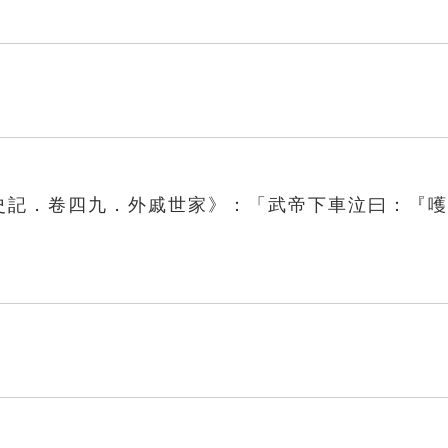
《史記．卷四九．外戚世家》：「武帝下車泣曰：『