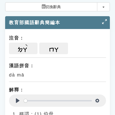
索引選單
切換
切換辭典
知識索引
教育部國語辭典簡編本
單字索引
生命大百科索引
注音：
遊戲專區
ㄉㄚ
ㄇㄚ
教學應用
漢語拼音：
dà mā
貓頭鷹博士
解釋：
Play
Settings
稱謂：(1) 伯母。