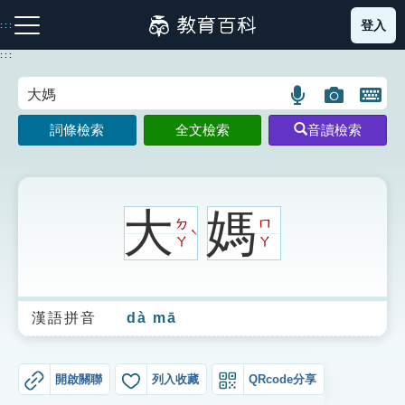
跳
登入
:::
到
主
:::
要
內
語
圖
開
容
注音索引圖示
筆畫索引圖示
部首索引表圖示
言
片
啟
詞條檢索
全文檢索
音讀檢索
搜
搜
鍵
尋
尋
盤
圖
圖
圖
示
示
示
大
媽
ㄉ
ㄇ
ˋ
ㄚ
ㄚ
網站導覽
漢語拼音
dà mā
生字詞彙表
成語故事
開啟關聯
列入收藏
QRcode分享