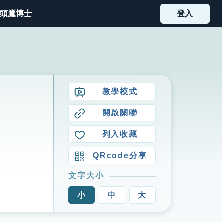
頭鷹博士
登入
教學模式
開啟關聯
列入收藏
QRcode分享
文字大小
小
中
大