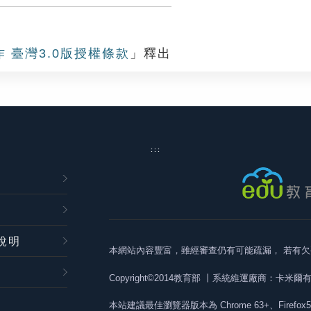
作 臺灣3.0版授權條款
」釋出
:::
說明
本網站內容豐富，雖經審查仍有可能疏漏，
若有欠
Copyright©2014教育部
丨系統維運廠商：卡米爾
本站建議最佳瀏覽器版本為
Chrome 63+、Firefox