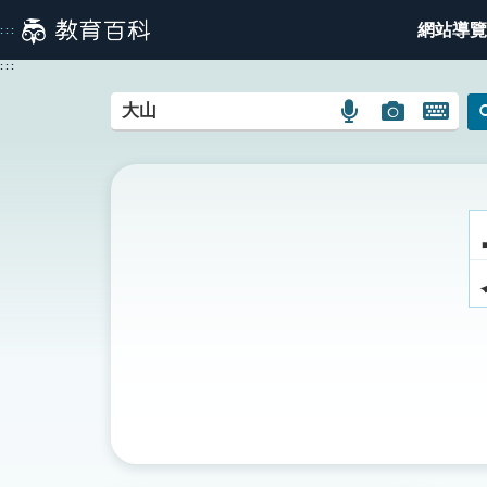
跳
網站導覽
:::
到
主
:::
要
內
語
圖
開
容
言
片
啟
搜
搜
鍵
尋
尋
盤
圖
圖
圖
示
示
示