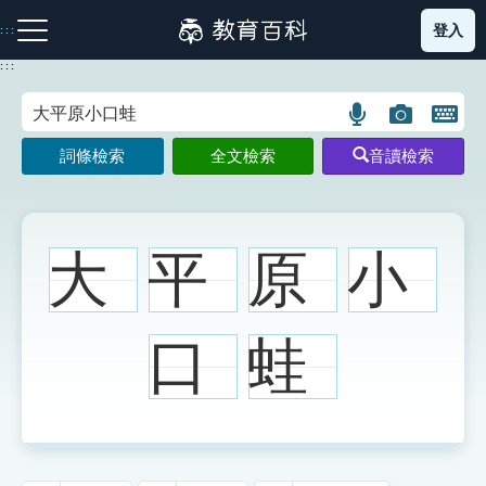
跳
登入
:::
到
主
:::
要
內
語
圖
開
容
注音索引圖示
筆畫索引圖示
部首索引表圖示
言
片
啟
詞條檢索
全文檢索
音讀檢索
搜
搜
鍵
尋
尋
盤
圖
圖
圖
示
示
示
大
平
原
小
網站導覽
口
蛙
生字詞彙表
成語故事