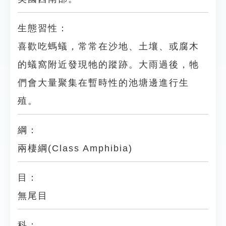
生態習性：
喜歡吃螞蟻，常常在沙地、土壤、或腐木
的蟻窩附近發現牠的蹤跡。大雨過後，牠
們會大量聚集在暫時性的池塘邊進行生
殖。
綱：
兩棲綱(Class Amphibia)
目：
無尾目
科：