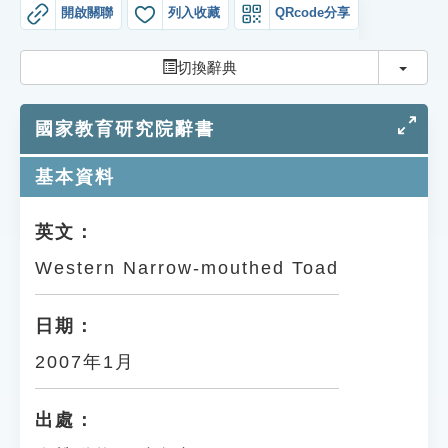
索引選單
開啟關聯
列入收藏
QRcode分享
知識索引
切換
切換辭典
單字索引
國家教育研究院辭書
生命大百科索引
基本資料
遊戲專區
英文：
教學應用
Western Narrow-mouthed Toad
貓頭鷹博士
日期：
2007年1月
出處：