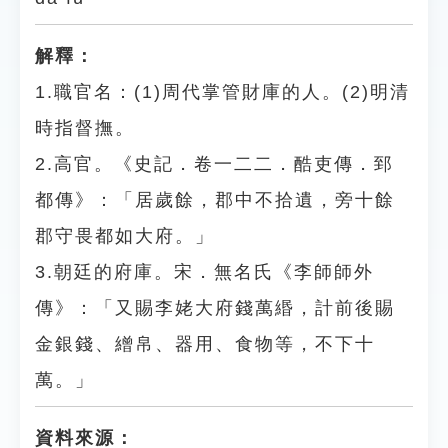
解釋：
1.職官名：(1)周代掌管財庫的人。(2)明清
時指督撫。
2.高官。《史記．卷一二二．酷吏傳．郅
都傳》：「居歲餘，郡中不拾遺，旁十餘
郡守畏都如大府。」
3.朝廷的府庫。宋．無名氏《李師師外
傳》：「又賜李姥大府錢萬緡，計前後賜
金銀錢、繒帛、器用、食物等，不下十
萬。」
資料來源：