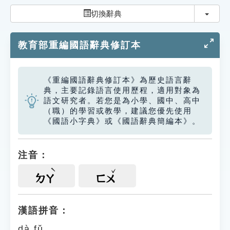
索引選單
切換
切換辭典
知識索引
教育部重編國語辭典修訂本
單字索引
生命大百科索引
《重編國語辭典修訂本》為歷史語言辭
典，主要記錄語言使用歷程，適用對象為
遊戲專區
語文研究者。若您是為小學、國中、高中
（職）的學習或教學，建議您優先使用
《國語小字典》或《國語辭典簡編本》。
教學應用
貓頭鷹博士
注音：
ㄉㄚ
ㄈㄨ
漢語拼音：
dà fǔ