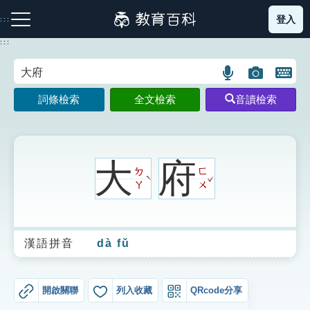
跳
登入
:::
到
主
:::
要
內
語
圖
開
容
注音索引圖示
筆畫索引圖示
部首索引表圖示
言
片
啟
詞條檢索
全文檢索
音讀檢索
搜
搜
鍵
尋
尋
盤
圖
圖
圖
示
示
示
大
府
ㄉ
ㄈ
ˇ
ˋ
ㄚ
ㄨ
網站導覽
漢語拼音
dà fǔ
生字詞彙表
成語故事
開啟關聯
列入收藏
QRcode分享