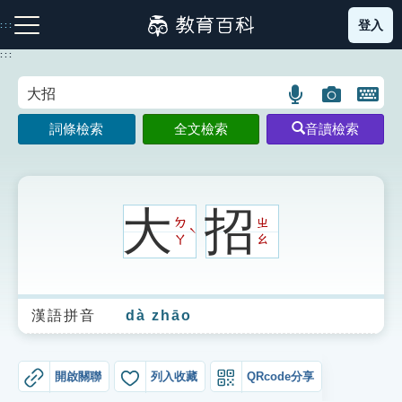
跳
登入
:::
到
主
:::
要
內
語
圖
開
容
注音索引圖示
筆畫索引圖示
部首索引表圖示
言
片
啟
詞條檢索
全文檢索
音讀檢索
搜
搜
鍵
尋
尋
盤
圖
圖
圖
示
示
示
大
招
ㄉ
ㄓ
ˋ
ㄚ
ㄠ
網站導覽
漢語拼音
dà zhāo
生字詞彙表
成語故事
開啟關聯
列入收藏
QRcode分享