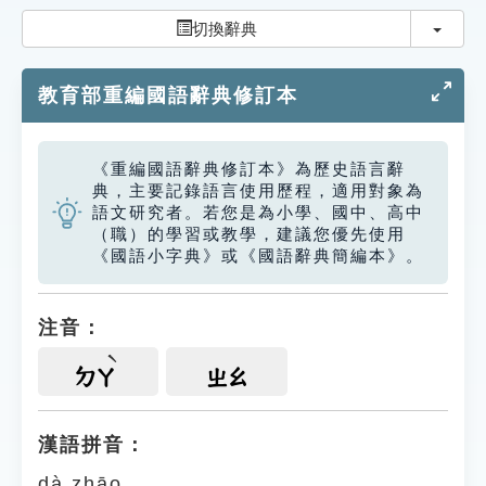
索引選單
切換
切換辭典
知識索引
教育部重編國語辭典修訂本
單字索引
生命大百科索引
《重編國語辭典修訂本》為歷史語言辭
典，主要記錄語言使用歷程，適用對象為
遊戲專區
語文研究者。若您是為小學、國中、高中
（職）的學習或教學，建議您優先使用
《國語小字典》或《國語辭典簡編本》。
教學應用
貓頭鷹博士
注音：
ㄉㄚ
ㄓㄠ
漢語拼音：
dà zhāo