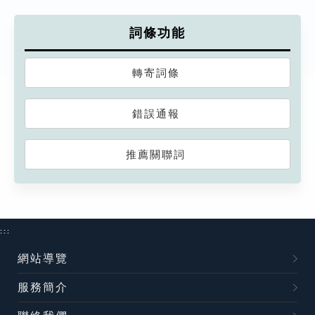
詞條功能
轉寄詞條
錯誤通報
推薦關聯詞
:::
網站導覽
服務簡介