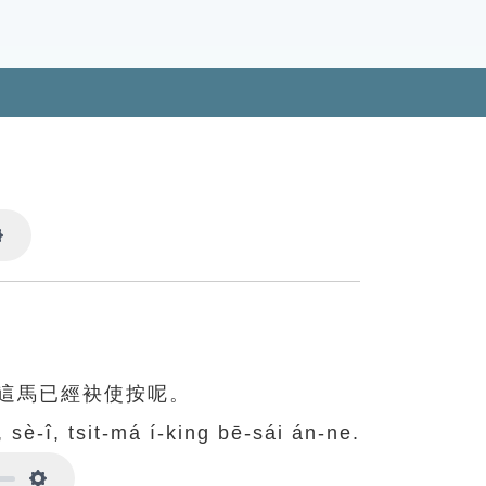
Settings
。
這馬已經袂使按呢。
 sè-î, tsit-má í-king bē-sái án-ne.