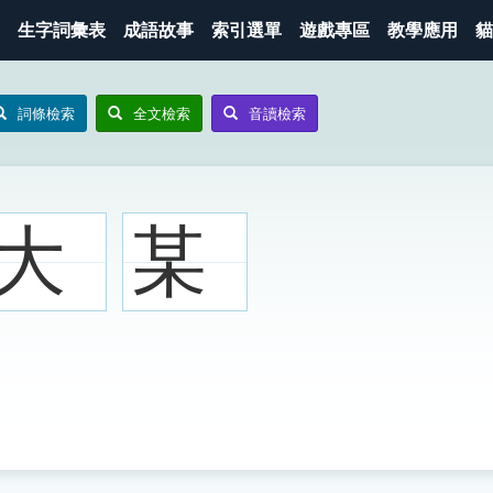
生字詞彙表
成語故事
索引選單
遊戲專區
教學應用
貓
詞條檢索
全文檢索
音讀檢索
大
某