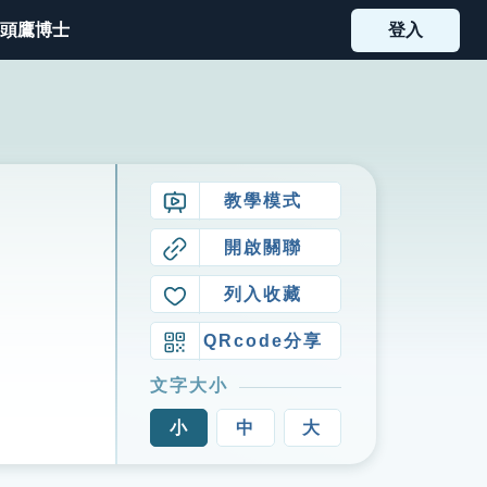
頭鷹博士
登入
教學模式
開啟關聯
列入收藏
QRcode分享
文字大小
小
中
大