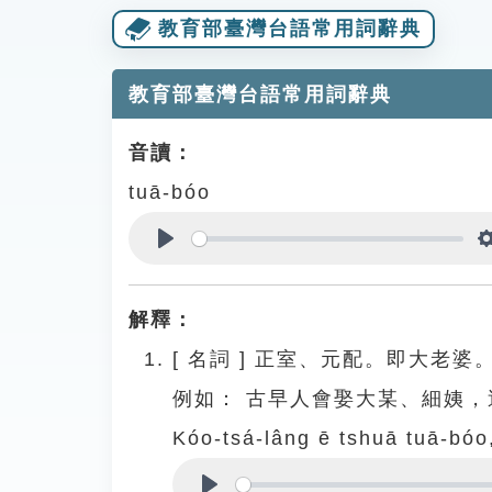
教育部臺灣台語常用詞辭典
教育部臺灣台語常用詞辭典
音讀：
tuā-bóo
Play
解釋：
[
名詞
]
正室、元配。即大老婆
例如：
古早人會娶大某、細姨，
Kóo-tsá-lâng ē tshuā tuā-bóo,