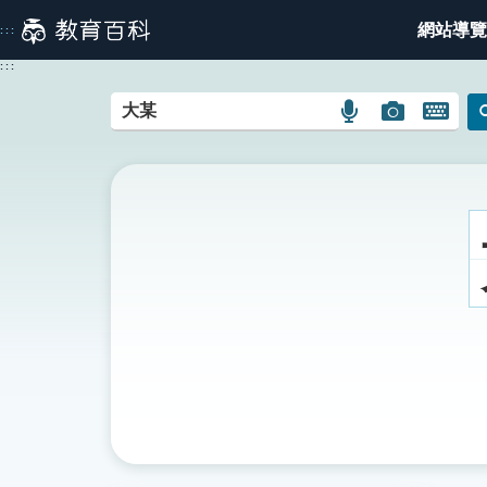
跳
網站導覽
:::
到
主
:::
要
內
語
圖
開
容
言
片
啟
搜
搜
鍵
尋
尋
盤
圖
圖
圖
示
示
示