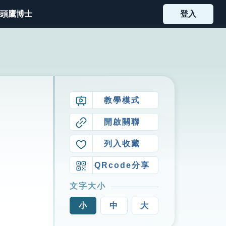
頭鷹博士
登入
教學模式
開啟關聯
列入收藏
QRcode分享
文字大小
小
中
大