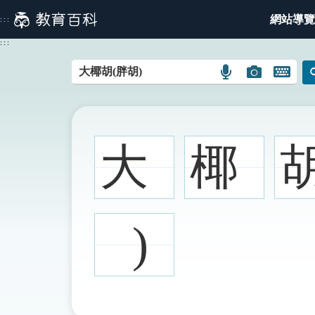
跳
網站導覽
:::
到
主
:::
要
內
語
圖
開
容
言
片
啟
搜
搜
鍵
尋
尋
盤
圖
圖
圖
大
椰
示
示
示
)