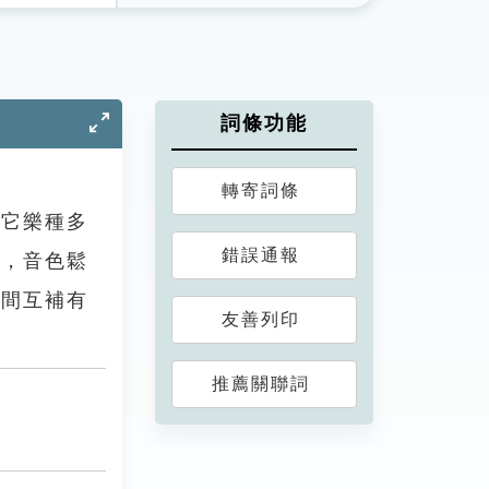
詞條功能
轉寄詞條
其它樂種多
錯誤通報
器，音色鬆
相間互補有
友善列印
推薦關聯詞