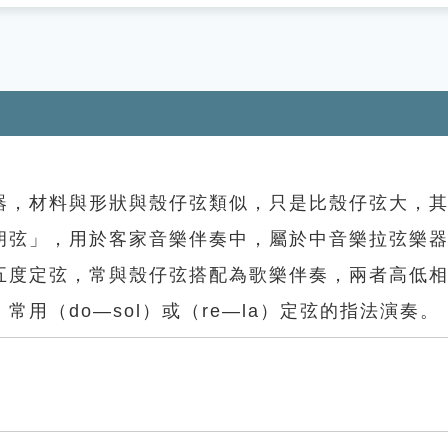
器，材料與形狀與殼仔弦類似，只是比殼仔弦大，
胡弦」，用於客家音樂伴奏中，屬於中音樂拉弦樂
五度定弦，常與殼仔弦搭配為歌樂伴奏，兩者高低
用（do—sol）或（re—la）定弦的指法演奏。