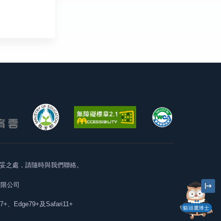
妥之處，請隨時與我們聯絡。
有限公司
57+、Edge79+及Safari11+
貓頭鷹博士