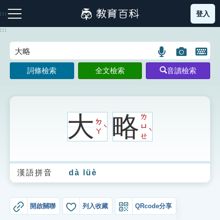
跳
登入
:::
到
主
:::
要
內
語
圖
開
容
注音索引圖示
筆畫索引圖示
部首索引表圖示
言
片
啟
詞條檢索
全文檢索
音讀檢索
搜
搜
鍵
尋
尋
盤
圖
圖
圖
示
示
示
大
略
ㄌ
ㄉ
ㄩ
ˋ
ˋ
ㄚ
ㄝ
網站導覽
漢語拼音
dà lüè
生字詞彙表
成語故事
開啟關聯
列入收藏
QRcode分享