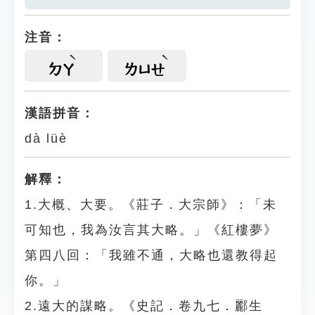
注音：
ㄉㄚ
ㄌㄩㄝ
漢語拼音：
dà lüè
解釋：
1.大概、大要。《莊子．大宗師》：「未
可知也，我為汝言其大略。」《紅樓夢》
第四八回：「我雖不通，大略也還教得起
你。」
2.遠大的謀略。《史記．卷九七．酈生