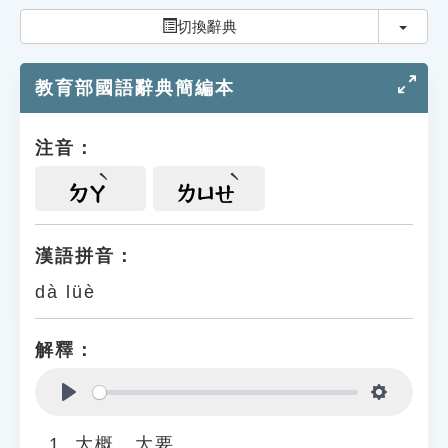
索引選單
切換
切換辭典
知識索引
教育部國語辭典簡編本
單字索引
生命大百科索引
注音：
遊戲專區
ㄉㄚ
ㄌㄩㄝ
教學應用
漢語拼音：
dà lüè
貓頭鷹博士
解釋：
Play
Settings
大概、大要。