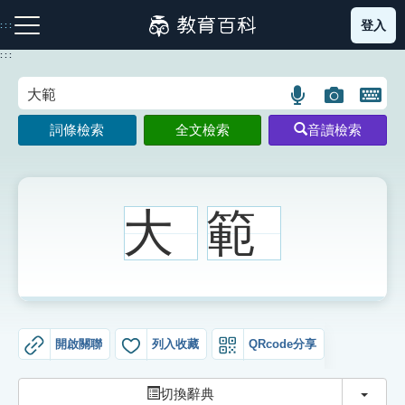
跳
登入
:::
到
主
:::
要
內
語
圖
開
容
注音索引圖示
筆畫索引圖示
部首索引表圖示
言
片
啟
詞條檢索
全文檢索
音讀檢索
搜
搜
鍵
尋
尋
盤
圖
圖
圖
示
示
示
大
範
網站導覽
生字詞彙表
開啟關聯
列入收藏
QRcode分享
成語故事
切換
切換辭典