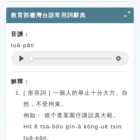
索引選單
教育部臺灣台語常用詞辭典
知識索引
單字索引
音讀：
生命大百科索引
tuā-pān
遊戲專區
Play
Settings
教學應用
解釋：
貓頭鷹博士
[
形容詞
]
一個人的舉止十分大方、自
然，不受拘束。
例如：
彼个查某囡仔講話真大範。
Hit ê tsa-bóo gín-á kóng-uē tsin
tuā-pān.