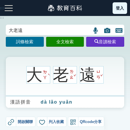
跳
登入
:::
到
主
:::
要
內
語
圖
開
容
注音索引圖示
筆畫索引圖示
部首索引表圖示
言
片
啟
詞條檢索
全文檢索
音讀檢索
搜
搜
鍵
尋
尋
盤
圖
圖
圖
示
示
示
大
老
遠
ㄉ
ㄌ
ㄩ
ˇ
ˇ
ˋ
ㄚ
ㄠ
ㄢ
網站導覽
漢語拼音
dà lǎo yuǎn
生字詞彙表
成語故事
開啟關聯
列入收藏
QRcode分享