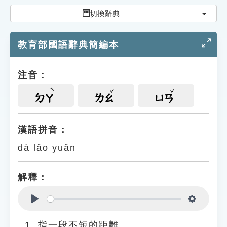
索引選單
切換
切換辭典
知識索引
教育部國語辭典簡編本
單字索引
生命大百科索引
注音：
遊戲專區
ㄉㄚ
ㄌㄠ
ㄩㄢ
教學應用
漢語拼音：
dà lǎo yuǎn
貓頭鷹博士
解釋：
Play
Settings
指一段不短的距離。