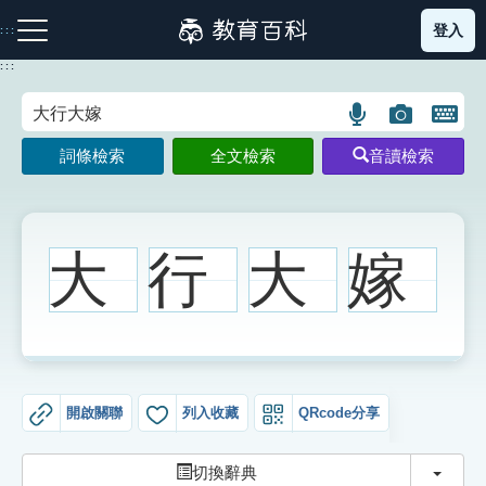
跳
登入
:::
到
主
:::
要
內
語
圖
開
容
注音索引圖示
筆畫索引圖示
部首索引表圖示
言
片
啟
詞條檢索
全文檢索
音讀檢索
搜
搜
鍵
尋
尋
盤
圖
圖
圖
示
示
示
大
行
大
嫁
網站導覽
生字詞彙表
開啟關聯
列入收藏
QRcode分享
成語故事
切換
切換辭典