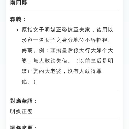
南四縣
釋義：
原指女子明媒正娶嫁至夫家，後用以
形容一名女子之身分地位不容輕視、
侮蔑。例：頭擺皇后係大行大嫁个大
婆，無人敢跌失佢。（以前皇后是明
媒正娶的大老婆，沒有人敢得罪
他。）
對應華語：
明媒正娶
詞條來源：