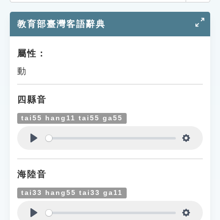
索引選單
教育部臺灣客語辭典
知識索引
單字索引
屬性：
生命大百科索引
動
遊戲專區
四縣音
教學應用
tai55 hang11 tai55 ga55
貓頭鷹博士
Play
Settings
海陸音
tai33 hang55 tai33 ga11