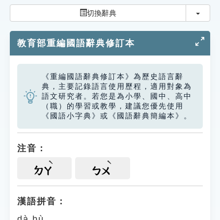
索引選單
切換
切換辭典
知識索引
教育部重編國語辭典修訂本
單字索引
生命大百科索引
《重編國語辭典修訂本》為歷史語言辭
典，主要記錄語言使用歷程，適用對象為
遊戲專區
語文研究者。若您是為小學、國中、高中
（職）的學習或教學，建議您優先使用
《國語小字典》或《國語辭典簡編本》。
教學應用
貓頭鷹博士
注音：
ㄉㄚ
ㄅㄨ
漢語拼音：
dà bù