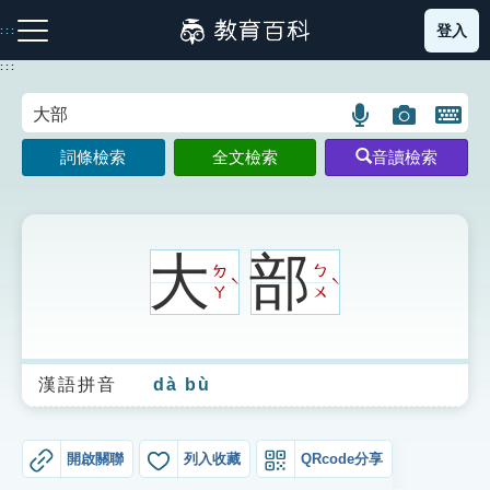
跳
登入
:::
到
主
:::
要
內
語
圖
開
容
注音索引圖示
筆畫索引圖示
部首索引表圖示
言
片
啟
詞條檢索
全文檢索
音讀檢索
搜
搜
鍵
尋
尋
盤
圖
圖
圖
示
示
示
大
部
ㄉ
ㄅ
ˋ
ˋ
ㄚ
ㄨ
網站導覽
漢語拼音
dà bù
生字詞彙表
成語故事
開啟關聯
列入收藏
QRcode分享