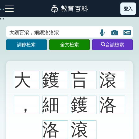
跳
登入
:::
到
主
:::
要
內
語
圖
開
容
注音索引圖示
筆畫索引圖示
部首索引表圖示
言
片
啟
詞條檢索
全文檢索
音讀檢索
搜
搜
鍵
尋
尋
盤
圖
圖
圖
示
示
示
大
鑊
吂
滾
網站導覽
，
細
鑊
洛
生字詞彙表
洛
滾
成語故事