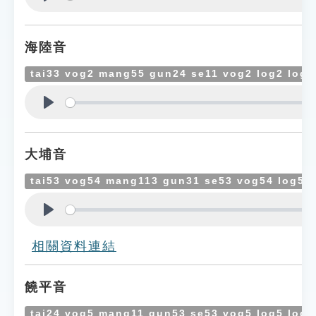
Play
海陸音
tai33 vog2 mang55 gun24 se11 vog2 log2 log
Play
大埔音
tai53 vog54 mang113 gun31 se53 vog54 log54
Play
相關資料連結
饒平音
tai24 vog5 mang11 gun53 se53 vog5 log5 log