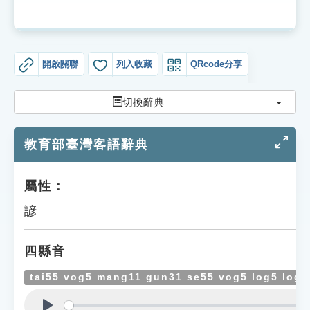
索引選單
知識索引
單字索引
開啟關聯
列入收藏
QRcode分享
生命大百科索引
切換
切換辭典
遊戲專區
教育部臺灣客語辭典
教學應用
屬性：
貓頭鷹博士
諺
四縣音
tai55 vog5 mang11 gun31 se55 vog5 log5 log