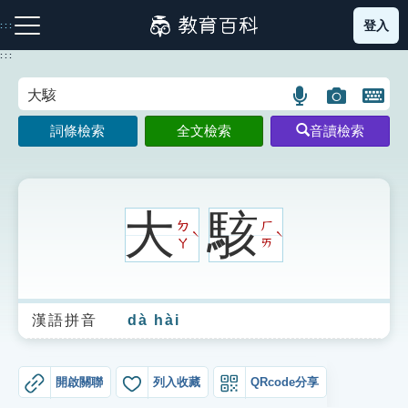
跳
登入
:::
到
主
:::
要
內
語
圖
開
容
注音索引圖示
筆畫索引圖示
部首索引表圖示
言
片
啟
詞條檢索
全文檢索
音讀檢索
搜
搜
鍵
尋
尋
盤
圖
圖
圖
示
示
示
大
駭
ㄉ
ㄏ
ˋ
ˋ
ㄚ
ㄞ
網站導覽
漢語拼音
dà hài
生字詞彙表
成語故事
開啟關聯
列入收藏
QRcode分享