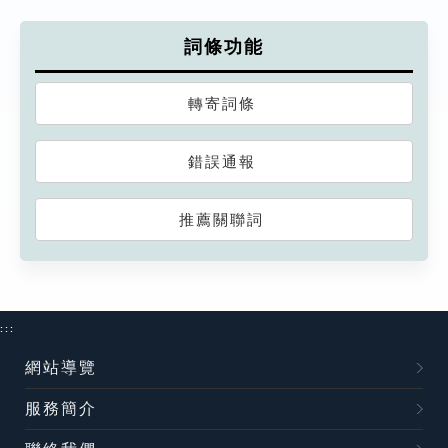
詞條功能
轉寄詞條
錯誤通報
推薦關聯詞
:::
網站導覽
服務簡介