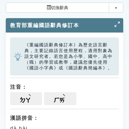
索引選單
切換
切換辭典
知識索引
教育部重編國語辭典修訂本
單字索引
生命大百科索引
《重編國語辭典修訂本》為歷史語言辭
典，主要記錄語言使用歷程，適用對象為
遊戲專區
語文研究者。若您是為小學、國中、高中
（職）的學習或教學，建議您優先使用
《國語小字典》或《國語辭典簡編本》。
教學應用
貓頭鷹博士
注音：
ㄉㄚ
ㄏㄞ
漢語拼音：
dà hài