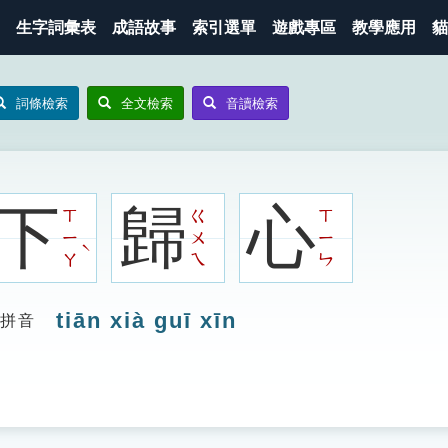
生字詞彙表
成語故事
索引選單
遊戲專區
教學應用
貓
詞條檢索
全文檢索
音讀檢索
下
歸
心
ㄒ
ㄍ
ㄒ
ㄧ
ㄨ
ㄧ
ˋ
ㄚ
ㄟ
ㄣ
tiān xià guī xīn
拼音