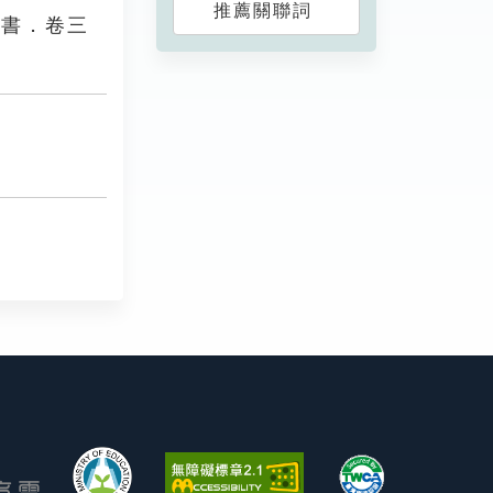
推薦關聯詞
隋書．卷三