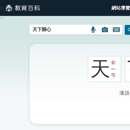
跳
網站導覽
:::
到
主
:::
要
內
語
圖
開
容
言
片
啟
搜
搜
鍵
尋
尋
盤
圖
圖
圖
天
ㄊ
示
示
示
ㄧ
ㄢ
漢語