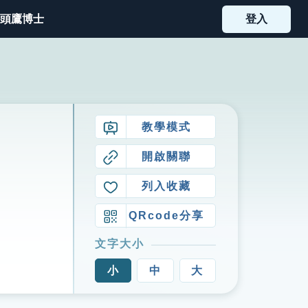
頭鷹博士
登入
教學模式
開啟關聯
列入收藏
QRcode分享
文字大小
小
中
大