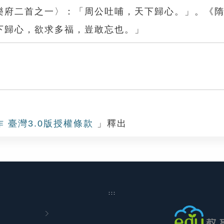
樂府二首之一〉：「周公吐哺，天下歸心。」。《
下歸心，欲求多福，豈敢忘也。」
心
作 臺灣3.0版授權條款
」釋出
:::