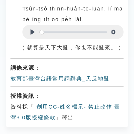
Tsún-tsò thinn-huán-tē-luān, lí mā
bē-īng-tit oo-pe̍h-lâi.
Play
Settings
( 就算是天下大亂，你也不能亂來。 )
詞條來源：
教育部臺灣台語常用詞辭典_天反地亂
授權資訊：
資料採「
創用CC-姓名標示- 禁止改作 臺
灣3.0版授權條款
」釋出