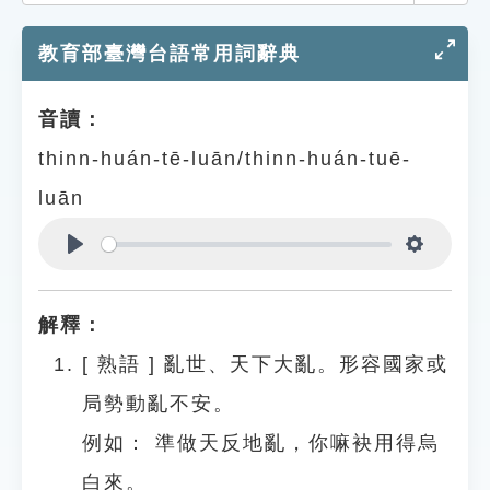
索引選單
教育部臺灣台語常用詞辭典
知識索引
單字索引
音讀：
生命大百科索引
thinn-huán-tē-luān/thinn-huán-tuē-
luān
遊戲專區
教學應用
Play
Settings
貓頭鷹博士
解釋：
[
熟語
]
亂世、天下大亂。形容國家或
局勢動亂不安。
例如：
準做天反地亂，你嘛袂用得烏
白來。