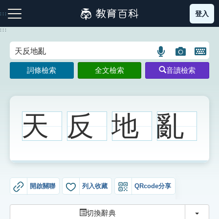
跳
登入
:::
到
主
:::
要
內
語
圖
開
容
注音索引圖示
筆畫索引圖示
部首索引表圖示
言
片
啟
詞條檢索
全文檢索
音讀檢索
搜
搜
鍵
尋
尋
盤
圖
圖
圖
示
示
示
天
反
地
亂
網站導覽
生字詞彙表
開啟關聯
列入收藏
QRcode分享
成語故事
切換
切換辭典