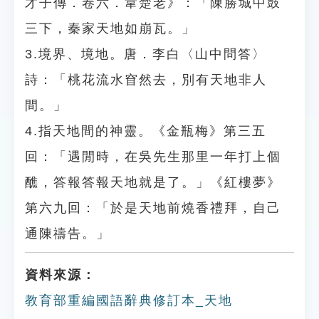
才子傳．卷六．韋楚老》：「陳勝城中鼓
三下，秦家天地如崩瓦。」
3.境界、境地。唐．李白〈山中問答〉
詩：「桃花流水窅然去，別有天地非人
間。」
4.指天地間的神靈。《金瓶梅》第三五
回：「遇閒時，在吳先生那里一年打上個
醮，答報答報天地就是了。」《紅樓夢》
第六九回：「於是天地前燒香禮拜，自己
通陳禱告。」
資料來源：
教育部重編國語辭典修訂本_天地