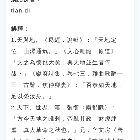
tiān dì
解釋：
1.天與地。《易經．說卦》：「天地定
位，山澤通氣。」《文心雕龍．原道》：
「文之為德也大矣，與天地並生者何
哉？」《樂府詩集．卷七三．雜曲歌辭十
三．古辭．焦仲卿妻》：「否泰如天地，
足以榮汝身。」
2.天下、世界。漢．張衡〈南都賦〉：
「方今天地之睢剌，帝亂其政，豺虎肆
虐，真人革命之秋也。」元．辛文房《唐