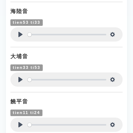
海陸音
tien53 ti33
Play
Settings
大埔音
tien33 ti53
Play
Settings
饒平音
tien11 ti24
Play
Settings