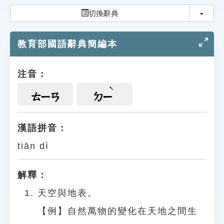
索引選單
切換
切換辭典
知識索引
教育部國語辭典簡編本
單字索引
生命大百科索引
注音：
遊戲專區
ㄊㄧㄢ
ㄉㄧ
教學應用
漢語拼音：
tiān dì
貓頭鷹博士
解釋：
天空與地表。
【例】自然萬物的變化在天地之間生