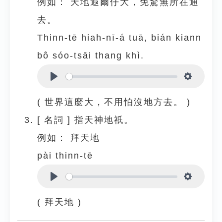
例如：
天地遐爾仔大，免驚無所在通
去。
Thinn-tē hiah-nī-á tuā, bián kiann
bô sóo-tsāi thang khì.
Play
Settings
( 世界這麼大，不用怕沒地方去。 )
[
名詞
]
指天神地祇。
例如：
拜天地
pài thinn-tē
Play
Settings
( 拜天地 )