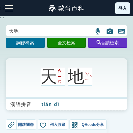
跳
登入
:::
到
主
:::
要
內
語
圖
開
容
注音索引圖示
筆畫索引圖示
部首索引表圖示
言
片
啟
詞條檢索
全文檢索
音讀檢索
搜
搜
鍵
尋
尋
盤
圖
圖
圖
示
示
示
天
地
ㄊ
ㄉ
ㄧ
ˋ
ㄧ
ㄢ
網站導覽
漢語拼音
tiān dì
生字詞彙表
成語故事
開啟關聯
列入收藏
QRcode分享