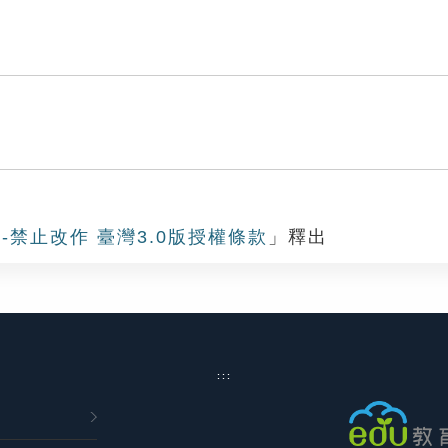
-禁止改作 臺灣3.0版授權條款
」釋出
:::