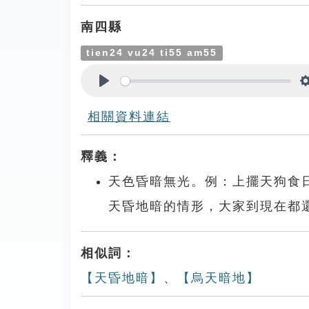
南四縣
tien24 vu24 ti55 am55
Play
相關資料連結
釋義：
天色昏暗無光。例：上擺天狗食
天昏地暗的情形，大家到現在都
相似詞：
【天昏地暗】
、
【烏天暗地】