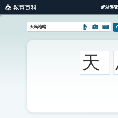
跳
網站導覽
:::
到
主
:::
要
內
語
圖
開
容
言
片
啟
搜
搜
鍵
尋
尋
盤
圖
圖
圖
天
示
示
示