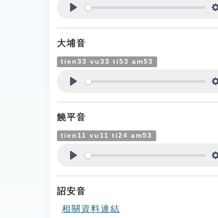
Play
大埔音
tien33 vu33 ti53 am53
Play
饒平音
tien11 vu11 ti24 am53
Play
詔安音
相關資料連結