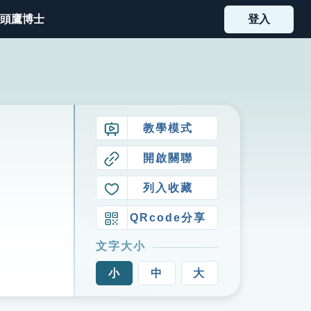
頭鷹博士
登入
教學模式
開啟關聯
列入收藏
QRcode分享
文字大小
小
中
大