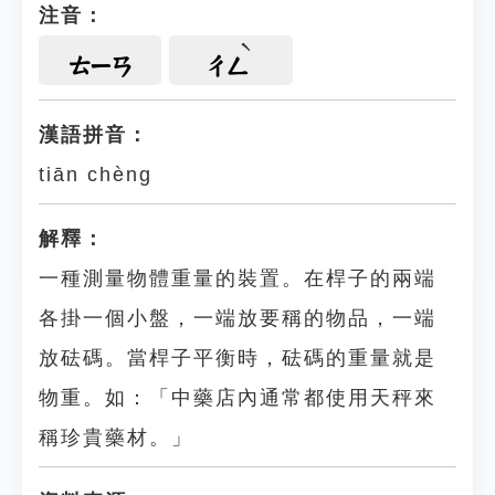
注音：
ㄊㄧㄢ
ㄔㄥ
漢語拼音：
tiān chèng
解釋：
一種測量物體重量的裝置。在桿子的兩端
各掛一個小盤，一端放要稱的物品，一端
放砝碼。當桿子平衡時，砝碼的重量就是
物重。如：「中藥店內通常都使用天秤來
稱珍貴藥材。」