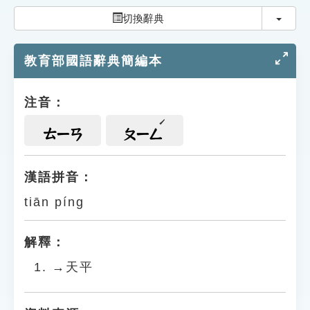
索引選單
切換
切換辭典
知識索引
教育部國語辭典簡編本
單字索引
生命大百科索引
注音：
遊戲專區
ㄊㄧㄢ
ㄆㄧㄥ
教學應用
漢語拼音：
tiān píng
貓頭鷹博士
解釋：
→天平