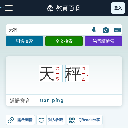
跳
登入
:::
到
主
:::
要
內
語
圖
開
容
注音索引圖示
筆畫索引圖示
部首索引表圖示
言
片
啟
詞條檢索
全文檢索
音讀檢索
搜
搜
鍵
尋
尋
盤
圖
圖
圖
示
示
示
天
秤
ㄊ
ㄆ
ㄧ
ㄧ
ˊ
ㄢ
ㄥ
網站導覽
漢語拼音
tiān píng
生字詞彙表
成語故事
開啟關聯
列入收藏
QRcode分享