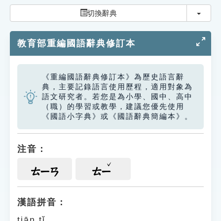
索引選單
切換
切換辭典
知識索引
教育部重編國語辭典修訂本
單字索引
生命大百科索引
《重編國語辭典修訂本》為歷史語言辭
典，主要記錄語言使用歷程，適用對象為
遊戲專區
語文研究者。若您是為小學、國中、高中
（職）的學習或教學，建議您優先使用
《國語小字典》或《國語辭典簡編本》。
教學應用
貓頭鷹博士
注音：
ㄊㄧㄢ
ㄊㄧ
漢語拼音：
tiān tǐ