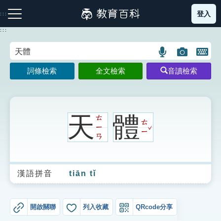
跳
登入
:::
到
主
:::
要
內
語
圖
開
容
注音索引圖示
筆畫索引圖示
部首索引表圖示
言
片
啟
詞條檢索
全文檢索
音讀檢索
搜
搜
鍵
尋
尋
盤
圖
圖
圖
示
示
示
天
體
ㄊ
ㄊ
ˇ
ㄧ
ㄧ
ㄢ
網站導覽
漢語拼音
tiān tǐ
生字詞彙表
成語故事
開啟關聯
列入收藏
QRcode分享