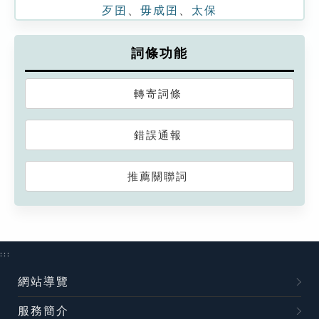
歹囝
、
毋成囝
、
太保
詞條功能
轉寄詞條
錯誤通報
推薦關聯詞
:::
網站導覽
服務簡介