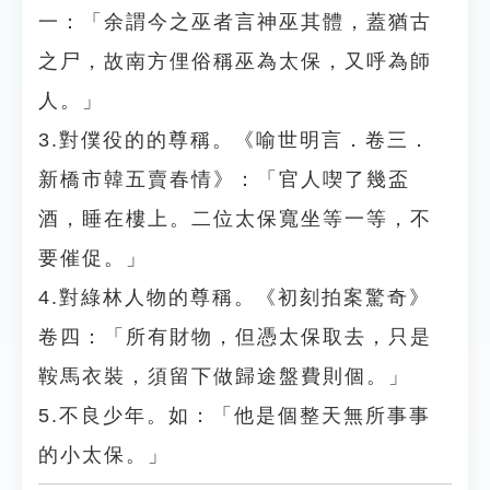
一：「余謂今之巫者言神巫其體，蓋猶古
之尸，故南方俚俗稱巫為太保，又呼為師
人。」
3.對僕役的的尊稱。《喻世明言．卷三．
新橋市韓五賣春情》：「官人喫了幾盃
酒，睡在樓上。二位太保寬坐等一等，不
要催促。」
4.對綠林人物的尊稱。《初刻拍案驚奇》
卷四：「所有財物，但憑太保取去，只是
鞍馬衣裝，須留下做歸途盤費則個。」
5.不良少年。如：「他是個整天無所事事
的小太保。」