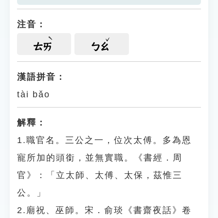
注音：
ㄊㄞ
ㄅㄠ
漢語拼音：
tài bǎo
解釋：
1.職官名。三公之一，位次太傅。多為恩
寵所加的頭銜，並無實職。《書經．周
官》：「立太師、太傅、太保，茲惟三
公。」
2.廟祝、巫師。宋．俞琰《書齋夜話》卷