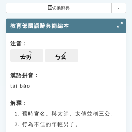
索引選單
切換
切換辭典
知識索引
教育部國語辭典簡編本
單字索引
生命大百科索引
注音：
遊戲專區
ㄊㄞ
ㄅㄠ
教學應用
漢語拼音：
tài bǎo
貓頭鷹博士
解釋：
舊時官名。與太師、太傅並稱三公。
行為不佳的年輕男子。