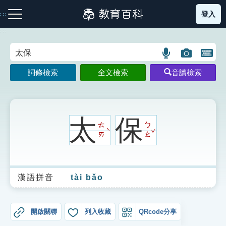
跳
登入
:::
到
主
:::
要
內
語
圖
開
容
注音索引圖示
筆畫索引圖示
部首索引表圖示
言
片
啟
詞條檢索
全文檢索
音讀檢索
搜
搜
鍵
尋
尋
盤
圖
圖
圖
示
示
示
太
保
ㄊ
ㄅ
ˇ
ˋ
ㄞ
ㄠ
網站導覽
漢語拼音
tài bǎo
生字詞彙表
成語故事
開啟關聯
列入收藏
QRcode分享