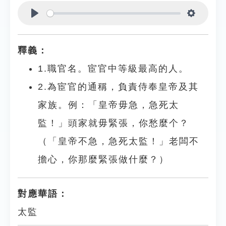
Play
Settings
釋義：
1.職官名。宦官中等級最高的人。
2.為宦官的通稱，負責侍奉皇帝及其
家族。例：「皇帝毋急，急死太
監！」頭家就毋緊張，你愁麼个？
（「皇帝不急，急死太監！」老闆不
擔心，你那麼緊張做什麼？）
對應華語：
太監