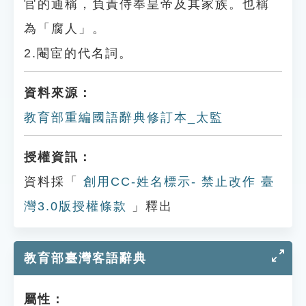
官的通稱，負責侍奉皇帝及其家族。也稱
為「腐人」。
2.閹宦的代名詞。
資料來源：
教育部重編國語辭典修訂本_太監
授權資訊：
資料採「
創用CC-姓名標示- 禁止改作 臺
灣3.0版授權條款
」釋出
教育部臺灣客語辭典
屬性：