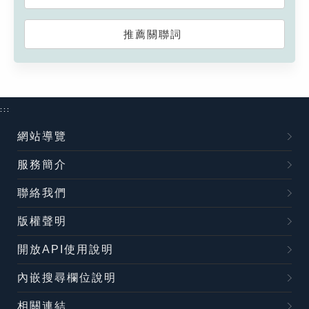
推薦關聯詞
:::
網站導覽
服務簡介
聯絡我們
版權聲明
開放API使用說明
內嵌搜尋欄位說明
相關連結