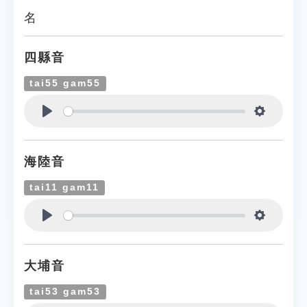
名
四縣音
tai55 gam55
Play
Settings
海陸音
tai11 gam11
Play
Settings
大埔音
tai53 gam53