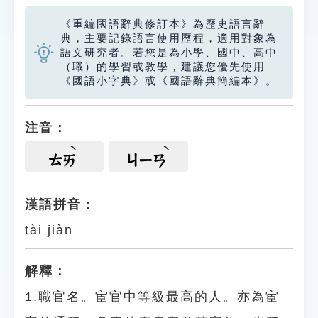
《重編國語辭典修訂本》為歷史語言辭
典，主要記錄語言使用歷程，適用對象為
語文研究者。若您是為小學、國中、高中
（職）的學習或教學，建議您優先使用
《國語小字典》或《國語辭典簡編本》。
注音：
ㄊㄞ
ㄐㄧㄢ
漢語拼音：
tài jiàn
解釋：
1.職官名。宦官中等級最高的人。亦為宦