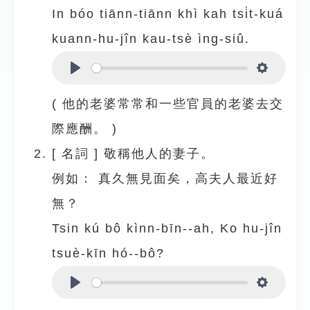
In bóo tiānn-tiānn khì kah tsi̍t-kuá
kuann-hu-jîn kau-tsè ìng-siû.
Play
Settings
( 他的老婆常常和一些官員的老婆去交
際應酬。 )
[
名詞
]
敬稱他人的妻子。
例如：
真久無見面矣，高夫人最近好
無？
Tsin kú bô kìnn-bīn--ah, Ko hu-jîn
tsuè-kīn hó--bô?
Play
Settings