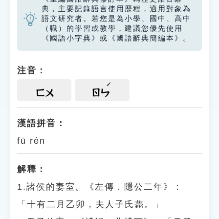
典，主要記錄語言使用歷程，適用對象為
語文研究者。若您是為小學、國中、高中
（職）的學習或教學，建議您優先使用
《國語小字典》或《國語辭典簡編本》。
注音：
ㄈㄨ
ㄖㄣ
漢語拼音：
fū rén
解釋：
1.諸侯的妻室。《左傳．隱公二年》：
「十有二月乙卯，夫人子氏薨。」