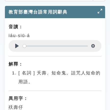
索引選單
教育部臺灣台語常用詞辭典
知識索引
單字索引
音讀：
生命大百科索引
iáu-siū-á
遊戲專區
Play
Settings
教學應用
解釋：
貓頭鷹博士
[
名詞
]
夭壽、短命鬼。詛咒人短命的
用語。
異用字：
殀壽仔