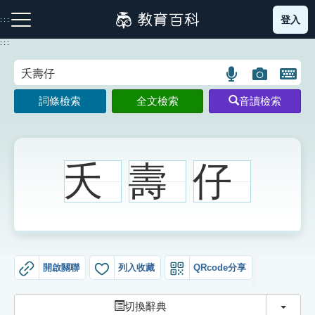
跳
登入
:::
到
主
:::
要
內
語
圖
開
容
注音索引圖示
筆畫索引圖示
部首索引表圖示
言
片
啟
詞條檢索
全文檢索
音讀檢索
搜
搜
鍵
尋
尋
盤
圖
圖
圖
示
示
示
夭
壽
仔
網站導覽
生字詞彙表
開啟關聯
列入收藏
QRcode分享
成語故事
切換
切換辭典