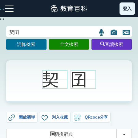
跳
登入
:::
到
主
:::
要
內
語
圖
開
容
注音索引圖示
筆畫索引圖示
部首索引表圖示
言
片
啟
詞條檢索
全文檢索
音讀檢索
搜
搜
鍵
尋
尋
盤
圖
圖
圖
示
示
示
契
囝
網站導覽
生字詞彙表
開啟關聯
列入收藏
QRcode分享
成語故事
切換
切換辭典