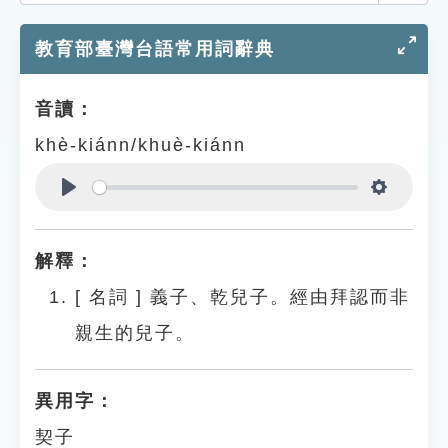
索引選單
教育部臺灣台語常用詞辭典
知識索引
單字索引
音讀：
生命大百科索引
khè-kiánn/khuè-kiánn
遊戲專區
Play
Settings
教學應用
解釋：
貓頭鷹博士
[
名詞
]
義子、乾兒子。經由拜認而非
親生的兒子。
異用字：
契子