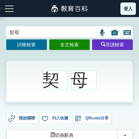
跳
登入
:::
到
主
:::
要
內
語
圖
開
容
注音索引圖示
筆畫索引圖示
部首索引表圖示
言
片
啟
詞條檢索
全文檢索
音讀檢索
搜
搜
鍵
尋
尋
盤
圖
圖
圖
示
示
示
契
母
網站導覽
生字詞彙表
開啟關聯
列入收藏
QRcode分享
成語故事
切換
切換辭典