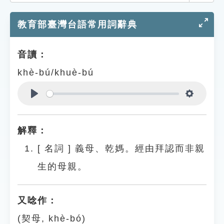
索引選單
教育部臺灣台語常用詞辭典
知識索引
單字索引
音讀：
生命大百科索引
khè-bú/khuè-bú
遊戲專區
Play
Settings
教學應用
解釋：
貓頭鷹博士
[
名詞
]
義母、乾媽。經由拜認而非親
生的母親。
又唸作：
(契母, khè-bó)