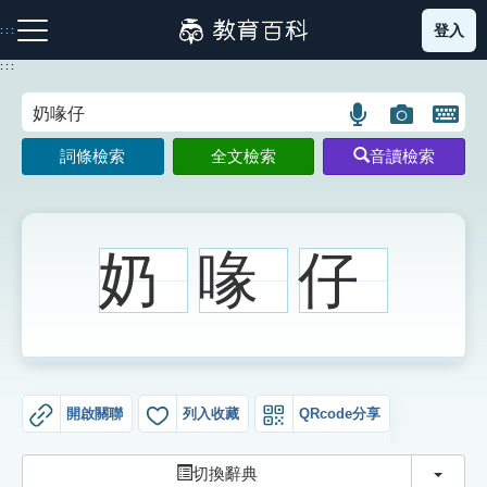
跳
登入
:::
到
主
:::
要
內
語
圖
開
容
注音索引圖示
筆畫索引圖示
部首索引表圖示
言
片
啟
詞條檢索
全文檢索
音讀檢索
搜
搜
鍵
尋
尋
盤
圖
圖
圖
示
示
示
奶
喙
仔
網站導覽
生字詞彙表
開啟關聯
列入收藏
QRcode分享
成語故事
切換
切換辭典