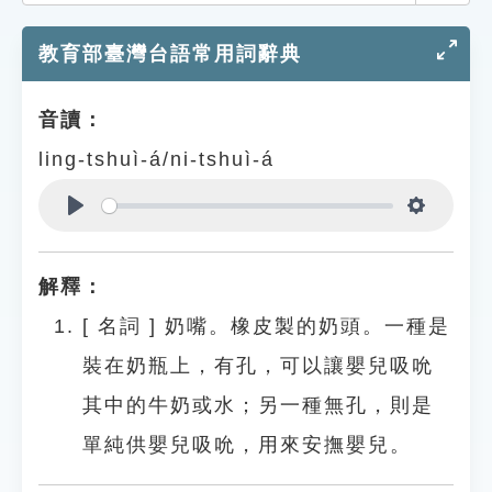
索引選單
教育部臺灣台語常用詞辭典
知識索引
單字索引
音讀：
生命大百科索引
ling-tshuì-á/ni-tshuì-á
遊戲專區
Play
Settings
教學應用
解釋：
貓頭鷹博士
[
名詞
]
奶嘴。橡皮製的奶頭。一種是
裝在奶瓶上，有孔，可以讓嬰兒吸吮
其中的牛奶或水；另一種無孔，則是
單純供嬰兒吸吮，用來安撫嬰兒。