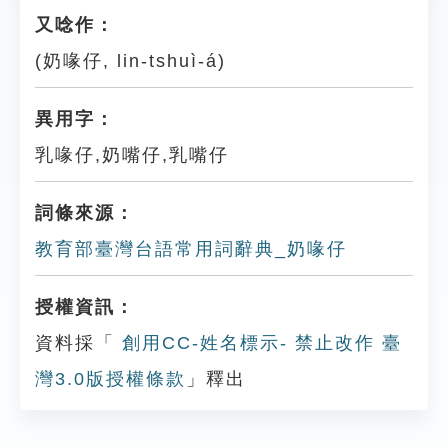
又唸作：
(奶喙仔, lin-tshuì-á)
異用字：
乳喙仔,奶嘴仔,乳嘴仔
詞條來源：
教育部臺灣台語常用詞辭典_奶喙仔
授權資訊：
資料採「
創用CC-姓名標示- 禁止改作 臺
灣3.0版授權條款
」釋出