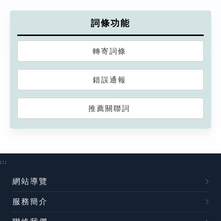
詞條功能
轉寄詞條
錯誤通報
推薦關聯詞
:::
網站導覽
服務簡介