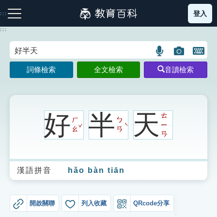
跳
登入
:::
到
主
:::
要
內
語
圖
開
容
注音索引圖示
筆畫索引圖示
部首索引表圖示
言
片
啟
詞條檢索
全文檢索
音讀檢索
搜
搜
鍵
尋
尋
盤
圖
圖
圖
示
示
示
好
半
天
ㄊ
ㄏ
ㄅ
ˇ
ㄧ
ˋ
ㄠ
ㄢ
ㄢ
網站導覽
漢語拼音
hǎo bàn tiān
生字詞彙表
成語故事
開啟關聯
列入收藏
QRcode分享