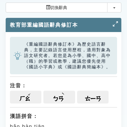
索引選單
切換
切換辭典
知識索引
教育部重編國語辭典修訂本
單字索引
生命大百科索引
《重編國語辭典修訂本》為歷史語言辭
典，主要記錄語言使用歷程，適用對象為
遊戲專區
語文研究者。若您是為小學、國中、高中
（職）的學習或教學，建議您優先使用
《國語小字典》或《國語辭典簡編本》。
教學應用
貓頭鷹博士
注音：
ㄏㄠ
ㄅㄢ
ㄊㄧㄢ
漢語拼音：
hǎo bàn tiān