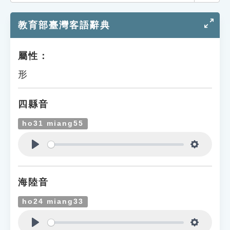
索引選單
教育部臺灣客語辭典
知識索引
單字索引
屬性：
生命大百科索引
形
遊戲專區
四縣音
教學應用
ho31 miang55
貓頭鷹博士
Play
Settings
海陸音
ho24 miang33