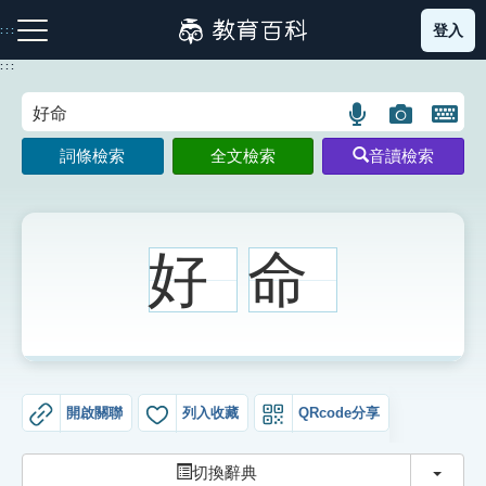
跳
登入
:::
到
主
:::
要
內
語
圖
開
容
注音索引圖示
筆畫索引圖示
部首索引表圖示
言
片
啟
詞條檢索
全文檢索
音讀檢索
搜
搜
鍵
尋
尋
盤
圖
圖
圖
示
示
示
好
命
網站導覽
生字詞彙表
開啟關聯
列入收藏
QRcode分享
成語故事
切換
切換辭典