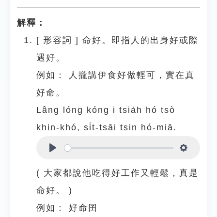
解釋：
[
形容詞
]
命好。即指人的出身好或際
遇好。
例如：
人攏講伊食好做輕可，實在真
好命。
Lâng lóng kóng i tsia̍h hó tsò
khin-khó, si̍t-tsāi tsin hó-miā.
Play
Settings
( 大家都說他吃得好工作又輕鬆，真是
命好。 )
例如：
好命囝